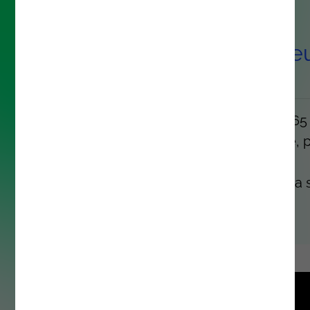
Sobre a solução Virtual Que
Management
Esta solução desenvolvida em Microsoft 365
serviço de armazenamento na cloud Azure, 
gerir filas virtuais e evitar filas físicas ou
aglomerações de clientes. Veja o vídeo para 
mais.