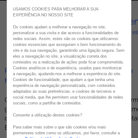
USAMOS COOKIES PARA MELHORAR A SUA
EXPERIÊNCIA NO NOSSO SITE
Virtual Queue Managemen
Os cookies ajudam a melhorar a navegação no site,
Organize os seus espaços e filas de espera de forma int
personalizar a sua visita e dar acesso a funcionalidades de
redes sociais. Assim, estes são os cookies que utilizamos:
cookies essenciais que asseguram o bom funcionamento do
site e da sua navegação, garantindo uma ligação segura. Sem
eles a navegação no site, a visualização correta dos
conteúdos ou a realização de ações pode ficar comprometida.
Cookies analíticos e de experiência, usados para monitorizar
Porquê escolher a solução Virtual Queue
a navegação, ajudando-nos a melhorar a experiência do site.
Management
Cookies de funcionalidade, que ajudam a que tenha uma
experiência de navegação personalizada, com conteúdos
adaptados às suas preferências, e cookies de terceiros e
social media, que lhe permitem usar funcionalidades de redes
O Virtual Queue Management é uma plataform
sociais, como a partilha de conteúdos.
gestão de filas e tempos de espera, especial
Consente a utilização destes cookies?
desenvolvida para os setores do Turismo, Reta
Espaços/Serviços Públicos.
Para saber mais sobre o que são cookies e/ou mais
pormenores sobre como os utilizamos, por favor, consulte a