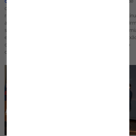
cibersegurança
, da inovação tecnológica e da partilha de
conhecimento, num contexto em que as exigências
regulatórias e os desafios da transformação digital conti
a ganhar relevância. O SimSIC 2026 voltou também a afirm
se como um importante espaço de ligação entre academi
empresas e entidades públicas, promovendo uma reflexã
crítica sobre o futuro da cibersegurança e da regulação
digital.