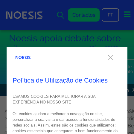
Me
Contactos
PT
Noesis apoia debate sobre
cibersegurança no SimSIC
Regulação digital, NIS2, DORA, inteligência artificial e combate 
desinformação estiveram em destaque no SimSIC 2026, evento
apoiado pela Noesis
Política de Utilização de Cookies
NOTÍCIA
27
maio
2026
USAMOS COOKIES PARA MELHORAR A SUA
EXPERIÊNCIA NO NOSSO SITE
A
Noesis
marcou presença como
Silver Sponsor
no SimSI
Os cookies ajudam a melhorar a navegação no site,
2026, o XVI Simpósio de Segurança Informática e Cibercri
personalizar a sua visita e dar acesso a funcionalidades de
promovido pelo Lab UbiNET do Instituto Politécnico de Be
redes sociais. Assim, estes são os cookies que utilizamos:
cookies essenciais que asseguram o bom funcionamento do
(IPBeja). Dedicada ao tema
“Regulação de Cibersegurança