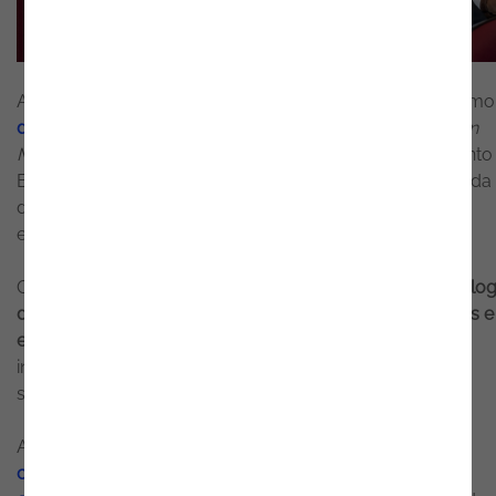
Ao longo da agenda, estiveram em destaque temas como
diretiva NIS2
, o regulamento DORA, o RGPD, o
European
Media Freedom Act
, o
Digital Services Act
, o Regulamento
Europeu da Inteligência Artificial e o impacto crescente da
desinformação e da proteção digital num contexto
empresarial e institucional cada vez mais exigente.
O evento contou ainda com
sessões dedicadas a tecnolog
de cibersegurança, workshops práticos, demonstrações e
exercícios aplicados
, aproximando profissionais,
investigadores e estudantes de cenários reais ligados à
segurança digital e investigação cibercriminal.
A participação da Noesis neste encontro reforça
o
compromisso da empresa com a promoção da