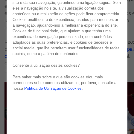
site e da sua navegação, garantindo uma ligação segura. Sem
esta edição reuniu especialistas, academia, empresas e
eles a navegação no site, a visualização correta dos
entidades públicas para discutir os desafios tecnológicos 
conteúdos ou a realização de ações pode ficar comprometida.
Cookies analíticos e de experiência, usados para monitorizar
jurídicos associados à evolução da
cibersegurança
e da
a navegação, ajudando-nos a melhorar a experiência do site.
regulação digital.
Cookies de funcionalidade, que ajudam a que tenha uma
experiência de navegação personalizada, com conteúdos
Realizado nos dias 20 e 21 de maio, no IPBeja, o SimSIC 2
adaptados às suas preferências, e cookies de terceiros e
social media, que lhe permitem usar funcionalidades de redes
promoveu uma reflexão multidisciplinar sobre
os principai
sociais, como a partilha de conteúdos.
desafios atuais da cibersegurança
e da regulação digital
,
cruzando perspetivas tecnológicas, jurídicas, éticas e
Consente a utilização destes cookies?
operacionais.
Para saber mais sobre o que são cookies e/ou mais
pormenores sobre como os utilizamos, por favor, consulte a
nossa
Política de Utilização de Cookies
.