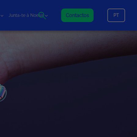
Contactos
PT
Junta-te à Noesis