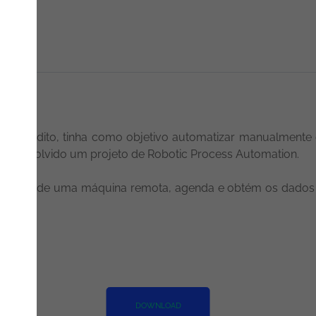
 e crédito, tinha como objetivo automatizar manualmente
desenvolvido um projeto de Robotic Process Automation.
 através de uma máquina remota, agenda e obtém os dados 
stor.
DOWNLOAD