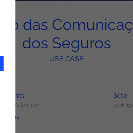
ão das Comunicaç
dos Seguros
USE CASE
ery Units
Setor
s and Automation
Banking 
ologias
h