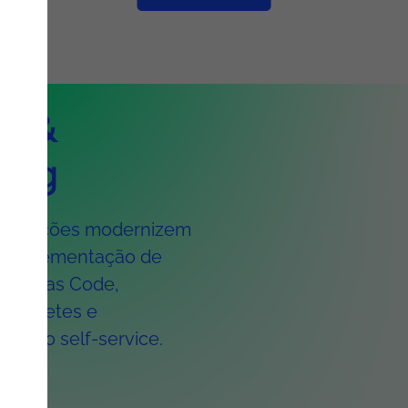
ps &
ring
ganizações modernizem
da implementação de
ucture as Code,
ubernetes e
mento self-service.