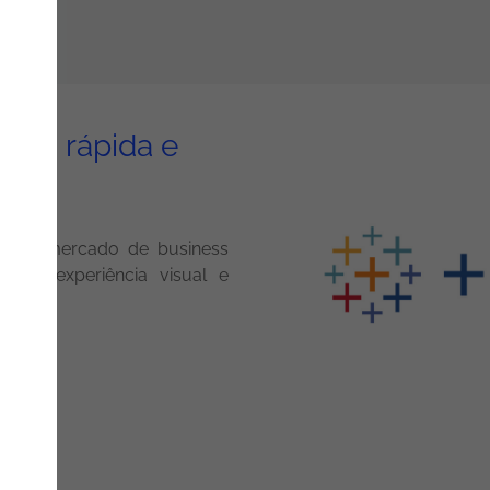
orma rápida e
au
r no mercado de business
 uma experiência visual e
e →