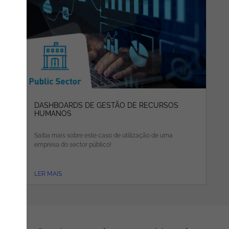
DASHBOARDS DE GESTÃO DE RECURSOS
HUMANOS
Saiba mais sobre este caso de utilização de uma
empresa do sector público!
LER MAIS