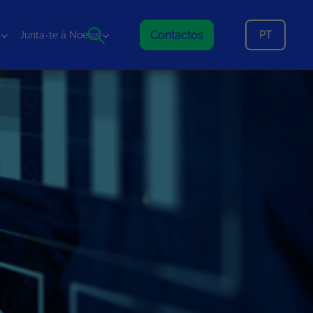
Contactos
PT
Junta-te à Noesis