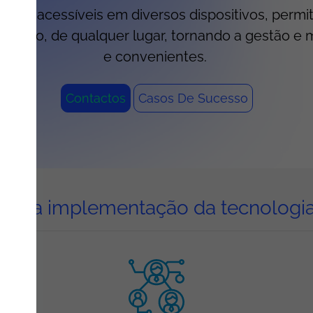
uções acessíveis em diversos dispositivos, permi
omento, de qualquer lugar, tornando a gestão e 
e convenientes.
Contactos
Casos De Sucesso
os da implementação da tecnologi