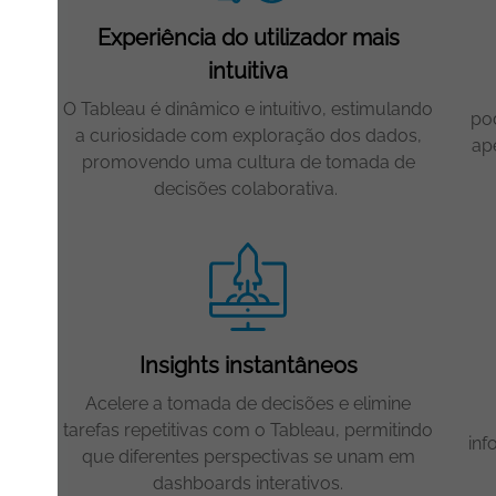
Experiência do utilizador mais
intuitiva
tiva
O Tableau é dinâmico e intuitivo, estimulando
po
a curiosidade com exploração dos dados,
r
ap
promovendo uma cultura de tomada de
s.
decisões colaborativa
.
Insights instantâneos
Acelere a tomada de decisões e elimine
as,
tarefas repetitivas com o Tableau, permitindo
inf
os
que diferentes perspectivas se unam em
dashboards interativos.