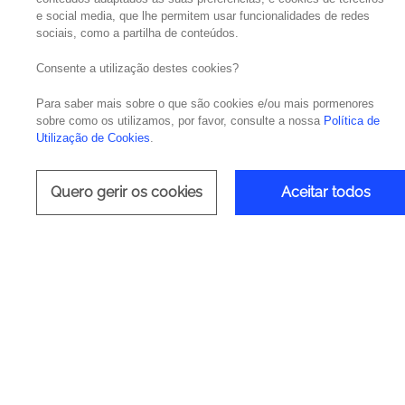
e social media, que lhe permitem usar funcionalidades de redes
sociais, como a partilha de conteúdos.
Consente a utilização destes cookies?
Para saber mais sobre o que são cookies e/ou mais pormenores
Promov
sobre como os utilizamos, por favor, consulte a nossa
Política de
Utilização de Cookies
.
Quero gerir os cookies
Aceitar todos
O Tableau é um software de visua
problemas e auxilia
A simplicidade desta ferramenta
perspetivas se unam em 