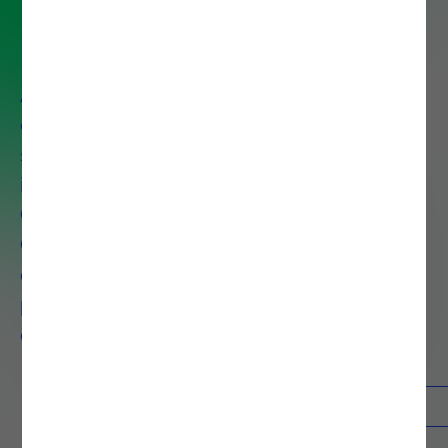
Engineering
A nossa equipa permite que as
organizações modernizem as
suas operações de TI através da
implementação de pipelines
CI/CD robustos, Infrastructure as
Code, orquestração de
containers com Kubernetes e
plataformas internas de
desenvolvimento self-service.
Contactos
Saber mais