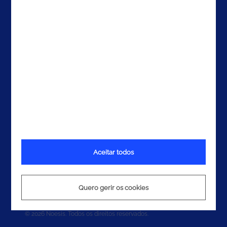
Contactos
Aceitar todos
Termos e Condições
Política de Privacidade
Quero gerir os cookies
Política de Cookies
© 2026 Noesis. Todos os direitos reservados.