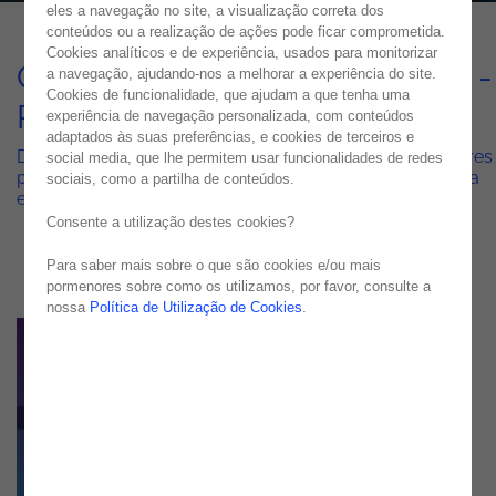
eles a navegação no site, a visualização correta dos
conteúdos ou a realização de ações pode ficar comprometida.
Cookies analíticos e de experiência, usados para monitorizar
Customer Experience Brunch -
a navegação, ajudando-nos a melhorar a experiência do site.
Cookies de funcionalidade, que ajudam a que tenha uma
Roundtable: CX + AI
experiência de navegação personalizada, com conteúdos
adaptados às suas preferências, e cookies de terceiros e
Descubra como o mundo da IA reage a diferentes setores
social media, que lhe permitem usar funcionalidades de redes
percurso do cliente e como implementar uma estratégia
sociais, como a partilha de conteúdos.
eficaz.
Consente a utilização destes cookies?
Para saber mais sobre o que são cookies e/ou mais
pormenores sobre como os utilizamos, por favor, consulte a
nossa
Política de Utilização de Cookies
.