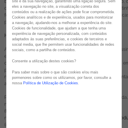
baseadas em uma ou duas linguagens de programação,
site e da sua navegação, garantindo uma ligação segura. Sem
eles a navegação no site, a visualização correta dos
os seus componentes a correr no mesmo ambiente. Deti
conteúdos ou a realização de ações pode ficar comprometida.
fontes de dados estruturadas à medida, estando as lógica
Cookies analíticos e de experiência, usados para monitorizar
processos de negócio assentes numa única aplicação.
a navegação, ajudando-nos a melhorar a experiência do site.
Cookies de funcionalidade, que ajudam a que tenha uma
experiência de navegação personalizada, com conteúdos
Hoje em dia, o paradigma mudou!
adaptados às suas preferências, e cookies de terceiros e
social media, que lhe permitem usar funcionalidades de redes
A pressão para reduzir o time-to-market é crescente. Assi
sociais, como a partilha de conteúdos.
escolha da arquitetura é um dos principais fatores para
Consente a utilização destes cookies?
corresponder às exigências. Arquiteturas que assentem e
pilares essenciais, como a facilidade de adaptação a
Para saber mais sobre o que são cookies e/ou mais
metodologias
Agile
,
Cloud-centric
,
Multiplatafoma
, orient
pormenores sobre como os utilizamos, por favor, consulte a
nossa
Política de Utilização de Cookies
.
a
serviços
e
eventos
.
Para que esta definição de arquitetura seja bem-sucedida,
necessário evoluir de uma visão de
gestão de projetos
(tipicamente afastada do conhecimento concreto da
necessidade final e do negócio) para uma
gestão de prod
(intimamente ligada ao negócio).