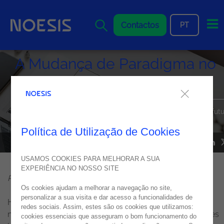
Me
Contactos
PT
A Mudança de Paradigma no
IT
Vivemos tempos de grande transformação e aceleração. O futu
é entusiasmante!
Política de Utilização de Cookies
NOESIS NOS MEDIA
27
dezembro
2021
USAMOS COOKIES PARA MELHORAR A SUA
EXPERIÊNCIA NO NOSSO SITE
Por Nelson Pereira, CTO da Noesis
Os cookies ajudam a melhorar a navegação no site,
personalizar a sua visita e dar acesso a funcionalidades de
Historicamente, os departamentos de IT respondiam às
redes sociais. Assim, estes são os cookies que utilizamos:
necessidades do seu negócio desenvolvendo aplicações
cookies essenciais que asseguram o bom funcionamento do