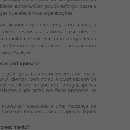
pacidade humana. Com pouco esforço, passa a
eaças que afectam as organizações
sofisticados e que recorrem, também eles, à
 excelente resposta aos níveis crescentes de
rma muito mais eficiente, uma vez que tem a
a, em tempo real, para além de se basearem
viour Analysis
presas portuguesas?
digital, pois, nela reconhecem uma maior
seus clientes, bem como a oportunidade de
ntal reconhecer-se que, em Portugal, apenas
estantes ainda estão em fases precoces no
"à mudança", associada a uma mudança de
al não é um tema exclusivo de apenas alguns
o crescimento?