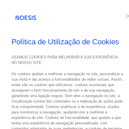
Serviços
Te
NOESIS NOS MEDIA
Política de Utilização de Cookies
USAMOS COOKIES PARA MELHORAR A SUA EXPERIÊNCIA
NO NOSSO SITE
31
outubro
Os cookies ajudam a melhorar a navegação no site, personalizar a
2022
sua visita e dar acesso a funcionalidades de redes sociais. Assim,
A Ac
estes são os cookies que utilizamos: cookies essenciais que
asseguram o bom funcionamento do site e da sua navegação,
garantindo uma ligação segura. Sem eles a navegação no site, a
visualização correta dos conteúdos ou a realização de ações pode
ficar comprometida. Cookies analíticos e de experiência, usados
O Propósit
para monitorizar a navegação, ajudando-nos a melhorar a
experiência do site. Cookies de funcionalidade, que ajudam a que
Digital
tenha uma experiência de navegação personalizada, com
conteúdos adaptados às suas preferências, e cookies de terceiros