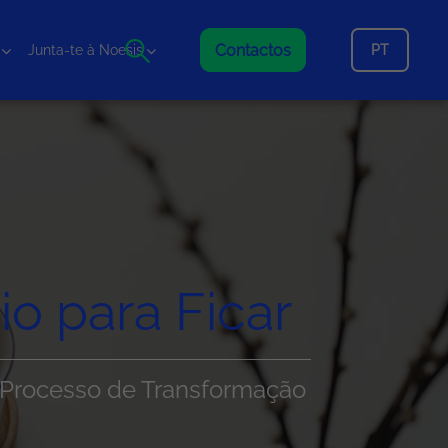
Contactos
PT
Junta-te à Noesis
io para Ficar
o Processo de Transformação