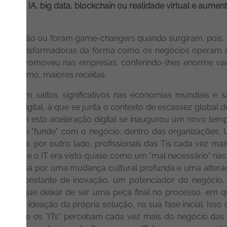
como a IA, big data, blockchain ou realidade virtual e aume
ruptivas são ou foram game-changers quando surgiram, poi
mente transformadoras da forma como os negócios operam 
ão que promoveu nas empresas, conferindo-lhes enorme va
fim último, maiores receitas.
omovem saltos significativos nas economias mundiais e 
ação digital, à que se junta o contexto de escassez global d
bém com esta aceleração digital se inaugurou um novo tem
 IT se "funde" com o negócio, dentro das organizações. 
gicos e, por outro lado, profissionais das Tis cada vez m
em que o IT era visto quase como um "mal necessário" nas or
sso passa por uma mudança cultural profunda e uma alteraç
otor constante de inovação, um potenciador do negócio, 
 tem que deixar de ser uma peça final no processo, em qu
arte na ideação da própria solução, na sua fase inicial. Isso
tais e que os "ITs" percebam cada vez mais do negócio da