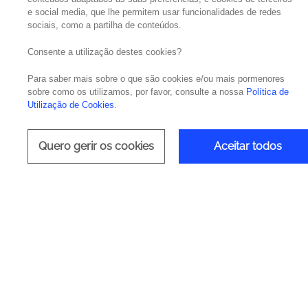
e social media, que lhe permitem usar funcionalidades de redes
sociais, como a partilha de conteúdos.
Por Nelson Pereira, CTO at Noesis
Consente a utilização destes cookies?
A aceleração digital intensificou a necessi
Para saber mais sobre o que são cookies e/ou mais pormenores
do próprio mercado. Em entrevista à Executiv
sobre como os utilizamos, por favor, consulte a nossa
Política de
Utilização de Cookies
.
Executive Digest (E.D.): As empresas com 
vivemos. Quais as soluções e serviços que a
Quero gerir os cookies
Aceitar todos
Nelson Pereira (N.P.):
Existe uma clara tran
reflectirmos no contacto com as marcas q
aceleração digital a que temos assistido é t
desafios às organizações, que obrigam a que
Na Noesis, o nosso propósito é precisame
tecnologia pode oferecer. Ao longo dos ano
para dar resposta a todos os temas relaci
garantir uma resposta transversal a todos
Cibersegurança, passando pelos managed se