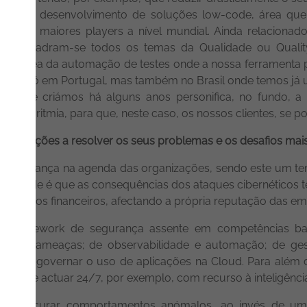
 para o desenvolvimento de soluções low-code, área qu
 dos maiores players a nível mundial. Ainda relacionad
es, enquadram-se todos os temas da Qualidade ou Qual
 na área da automação de testes onde a nossa ferramenta p
 não só em Portugal, mas também no Brasil onde temos já um
nta que criámos há alguns anos personifica, no fundo, a
a algoritmia, para que, neste caso, os nossos clientes, se 
 organizações a resolver os seus problemas e os desafios ma
bersegurança na agenda das organizações, sendo este um t
verdade é que as consequências dos ataques cibernéticos t
prejuízos financeiros, afectando a própria reputação das em
 umframework de segurança assente em competências bas
 tipo de ameaças; de observabilidade e automação; de 
dade de governar o uso de aplicações na Cloud. Para além 
zes de actuar 24/7, por exemplo, com recurso à inteligência a
to procurar comportamentos anómalos, ao invés de u