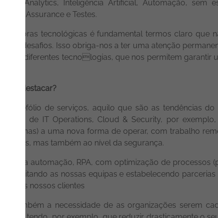
ta Analytics, Inteligência Artificial, Automação, sem 
uality Assurance e Testes.
nsultoras tecnológicas é fundamental termos claro que n
sitos e desafios. Isso obriga-nos a ter uma atenção permane
as com diferentes tecnologias, que nos permitem garantir 
mento.
riam de destacar?
ortefólio de serviços, aquilo que são as tendências do 
a área de IT Operations, Cloud & Security, por exemplo,
s sistemas) a uma nova forma de operar, com trabalho remo
 sistemas, mas também ao nível da segurança.
s com a automação, RPA, com optimização de processos (pr
capacitando as nossas equipas e estabelecendo parcerias
arte dos nossos clientes
sificou também a necessidade de as organizações serem c
rcado, tendo, por exemplo, que reduzir drasticamente o seu 