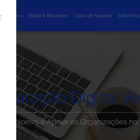
cnologias
Media & Resources
Casos de Sucesso
Sobre Nós
elaração DIgital Ve
o da Noesis é Apoiar as Organizações n