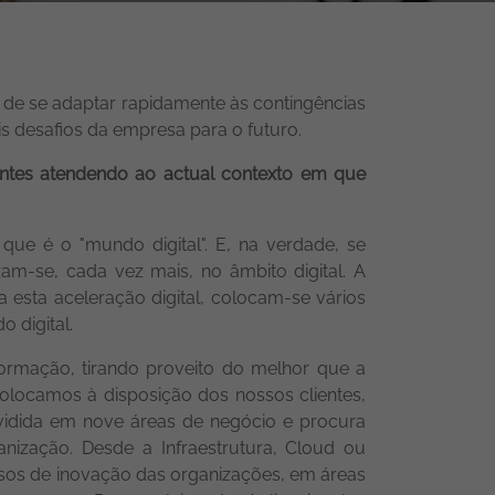
s de se adaptar rapidamente às contingências
is desafios da empresa para o futuro.
ientes atendendo ao actual contexto em que
ue é o "mundo digital". E, na verdade, se
m-se, cada vez mais, no âmbito digital. A
 a esta aceleração digital, colocam-se vários
 digital.
ormação, tirando proveito do melhor que a
colocamos à disposição dos nossos clientes,
ividida em nove áreas de negócio e procura
anização. Desde a Infraestrutura, Cloud ou
sos de inovação das organizações, em áreas