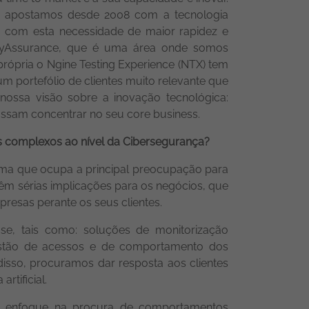
e apostamos desde 2008 com a tecnologia
o com esta necessidade de maior rapidez e
ityAssurance, que é uma área onde somos
rópria o Ngine Testing Experience (NTX) tem
 portefólio de clientes muito relevante que
 nossa visão sobre a inovação tecnológica:
possam concentrar no seu core business.
is complexos ao nível da Cibersegurança?
ema que ocupa a principal preocupação para
êm sérias implicações para os negócios, que
presas perante os seus clientes.
e, tais como: soluções de monitorização
gestão de acessos e de comportamento dos
disso, procuramos dar resposta aos clientes
rtificial.
m enfoque na procura de comportamentos