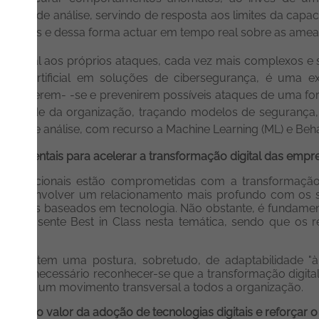
acidade de análise, servindo de resposta aos limites da ca
 as redes e dessa forma actuar em tempo real sobre as am
orcional aos próprios ataques, cada vez mais complexos e 
teligência artificial em soluções de cibersegurança, é uma
protegerem- -se e prevenirem possíveis ataques de uma fo
zar a rede da organização, traçando modelos de seguranç
ação e análise, com recurso a Machine Learning (ML) e Beha
s fundamentais para acelerar a transformação digital das em
es nacionais estão comprometidas com a transformação 
, de desenvolver um relacionamento mais profundo com os 
e serviços baseados em tecnologia. Não obstante, é fundame
 se sente Best in Class nesta temática, sendo que os r
es adoptem uma postura, sobretudo, de adaptabilidade 
vos. É necessário reconhecer-se que a transformação digit
igital é um movimento transversal a todos a organização.
áximo valor da adoção de tecnologias digitais e reforçar 