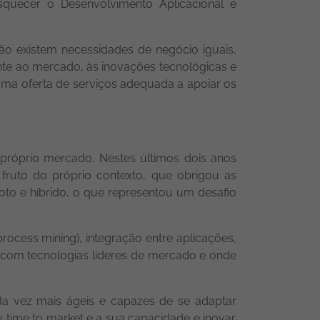
esquecer o Desenvolvimento Aplicacional e
ão existem necessidades de negócio iguais,
nte ao mercado, às inovações tecnológicas e
uma oferta de serviços adequada a apoiar os
próprio mercado. Nestes últimos dois anos
 fruto do próprio contexto, que obrigou as
to e híbrido, o que representou um desafio
ocess mining), integração entre aplicações,
 com tecnologias líderes de mercado e onde
ada vez mais ágeis e capazes de se adaptar
time to market e a sua capacidade e inovar.