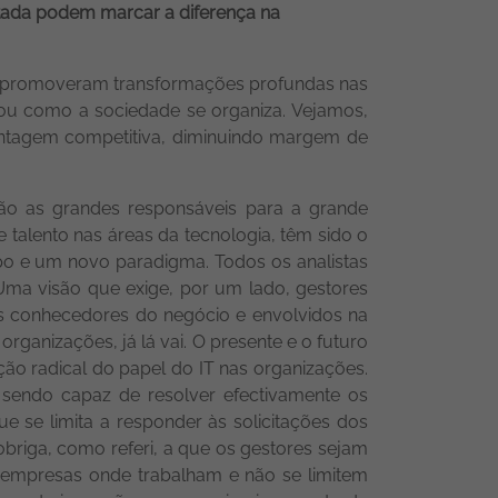
ntada podem marcar a diferença na
s, promoveram transformações profundas nas
ou como a sociedade se organiza. Vejamos,
ntagem competitiva, diminuindo margem de
são as grandes responsáveis para a grande
e talento nas áreas da tecnologia, têm sido o
po e um novo paradigma. Todos os analistas
Uma visão que exige, por um lado, gestores
ais conhecedores do negócio e envolvidos na
ganizações, já lá vai. O presente e o futuro
ão radical do papel do IT nas organizações.
sendo capaz de resolver efectivamente os
e se limita a responder às solicitações dos
 obriga, como referi, a que os gestores sejam
s empresas onde trabalham e não se limitem