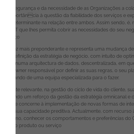
ão da segurança e da necessidade de as Organizações a col
buir importância à questão da fiabilidade dos serviços e ex
tor determinante na relação entre ambos. Assim sendo, é, n
tão de IT que lhes permita cobrir as necessidades do seu 
de serviço
 cada vez mais preponderante e representa uma mudança de
a a definição da estratégia de negócio, com intuito de opti
onsiste numa arquitectura de dados, descentralizada, em q
m um owner responsável por definir as suas regras, o seu p
cessitando de uma equipa especializada para o fazer.
ntemente relevante, na gestão do ciclo de vida do cliente, s
lar, exigindo um reforço da gestão da estratégia omnicanal 
, quer no que concerne à implementação de novas formas de i
 na sua capacidade preditiva. Actualmente, com recurso à I
 consumo, conhecer os comportamentos e preferências do C
erminado produto ou serviço