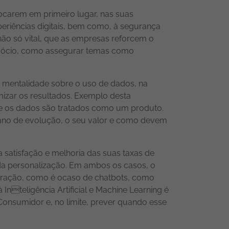
ocarem em primeiro lugar, nas suas
periências digitais, bem como, à segurança
ão só vital, que as empresas reforcem o
negócio, como assegurar temas como
 mentalidade sobre o uso de dados, na
mizar os resultados. Exemplo desta
ue os dados são tratados como um produto.
lano de evolução, o seu valor e como devem
ua satisfação e melhoria das suas taxas de
e da personalização. Em ambos os casos, o
nteração, como é ocaso de chatbots, como
nteligência Artificial e Machine Learning é
onsumidor e, no limite, prever quando esse