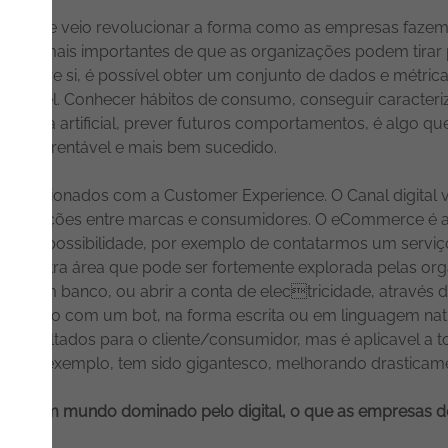
resas e veio revolucionar a forma como as empresas fazem 
ontos mais importantes de que as organizações podem tirar pa
ados entre si, é possível obter um conjunto de dados e métr
, possível. Conhecer hábitos de consumo, conseguir caracteri
ligência artificial, prever futuros comportamentos, é algo q
o mais rentável e mais bem sucedido.
 relacionados com a Customer Experience. O Canal digital ve
as interações entre marcas e consumidores. O eCommerce é 
os, a possibilidade, por exemplo de contatarmos um serviço
ste é outra área que pode ser fortemente explorada pelas o
nta num banco, ou abrir a conta de electricidade, através
eragindo com um bot, na forma escrita ou em linguagem natural
os voltados para o cliente/consumidor, mas é aplicavel a to
s, por exemplo, tem sido gigantesco, melhorando drasticame
das num mundo dominado pelo digital, o que as empresas d