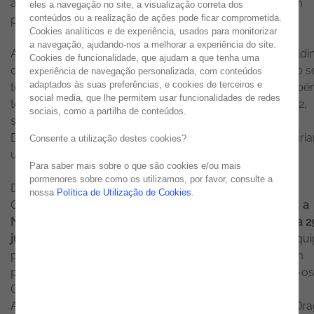
adotarem práticas mais responsáveis, de forma a serem
eles a navegação no site, a visualização correta dos
conteúdos ou a realização de ações pode ficar comprometida.
preservados os recursos naturais.
Cookies analíticos e de experiência, usados para monitorizar
a navegação, ajudando-nos a melhorar a experiência do site.
A Noesis tem integrado nas suas atividades de teambuildi
Cookies de funcionalidade, que ajudam a que tenha uma
os princípios fundamentais da
Sustentabilidade
, que não s
experiência de navegação personalizada, com conteúdos
adaptados às suas preferências, e cookies de terceiros e
têm despertado a conexão com a Natureza, como tamb
social media, que lhe permitem usar funcionalidades de redes
têm fortalecido a união entre os colaboradores. Em 2022,
sociais, como a partilha de conteúdos.
surgiu então a iniciativa dos #teamnoesis days, onde o
Desporto e a Sustentabilidade são o grande foco para cria
Consente a utilização destes cookies?
um dia de experiências únicas.
Para saber mais sobre o que são cookies e/ou mais
pormenores sobre como os utilizamos, por favor, consulte a
Desta forma, e para comemorar o Dia Mundial da
nossa
Política de Utilização de Cookies
.
Conservação da Natureza que se assinala a 28 de julho,
a
Noesis organizou o primeiro #teamnoesis Day de 2023 a 2
julho com um dia dedicado ao Surf
para celebrar em equi
paixão pelos oceanos. Para aqueles que queriam ter um
primeiro contacto com a modalidade, o caminho levou-os
Costa da Caparica para se aventurarem nas águas do
Atlântico, mais especificamente nas ondas da Praia do Dr