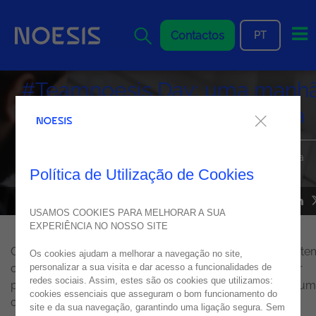
Me
Contactos
PT
#Teamnoesis Day: uma manh
de Surf na Costa da Caparica
Atividades de teambuilding que despertam a conexão com a
Natureza e fortalecem os laços entre os colaboradores
Política de Utilização de Cookies
NEWS
08
agosto
2023
USAMOS COOKIES PARA MELHORAR A SUA
EXPERIÊNCIA NO NOSSO SITE
O compromisso das empresas com a
Sustentabilidade
te
Os cookies ajudam a melhorar a navegação no site,
crescido nos últimos anos, o que representa uma maior
personalizar a sua visita e dar acesso a funcionalidades de
redes sociais. Assim, estes são os cookies que utilizamos:
preocupação com a conservação do meio ambiente e u
cookies essenciais que asseguram o bom funcionamento do
crescente consciencialização face à necessidade de se
site e da sua navegação, garantindo uma ligação segura. Sem