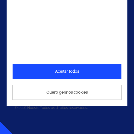
Aceitar todos
Termos e Condições
Política de Privacidade
Quero gerir os cookies
Política de Cookies
© 2026 Noesis. Todos os direitos reservados.