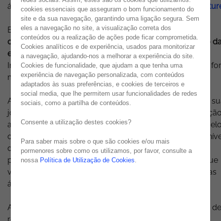
áreas –
Cloud & Security
and
IT Operations & Infrastructur
cookies essenciais que asseguram o bom funcionamento do
site e da sua navegação, garantindo uma ligação segura. Sem
eles a navegação no site, a visualização correta dos
Esta decisão é, assim,
o culminar de um caminho de
conteúdos ou a realização de ações pode ficar comprometida.
crescimento sólido, de especialização e de capacitação d
Cookies analíticos e de experiência, usados para monitorizar
equipa
e da unidade, anteriormente denominada de
a navegação, ajudando-nos a melhorar a experiência do site.
Infrastructure Solutions, permitindo apresentar, de uma f
Cookies de funcionalidade, que ajudam a que tenha uma
experiência de navegação personalizada, com conteúdos
mais clara, a expertise da Noesis ao mercado.
adaptados às suas preferências, e cookies de terceiros e
social media, que lhe permitem usar funcionalidades de redes
A crescente necessidade e aposta das organizações na s
sociais, como a partilha de conteúdos.
jornada para a Cloud, como forma de incorporar inovação
Consente a utilização destes cookies?
agilidade, de modelos financeiros otimizados, e de model
operacionais mais eficientes, trouxe novos desafios ao níve
Para saber mais sobre o que são cookies e/ou mais
da Cibersegurança, ambos acelerados pelo contexto
pormenores sobre como os utilizamos, por favor, consulte a
pandémico e pela generalização do trabalho remoto, que
nossa
Política de Utilização de Cookies
.
vieram tornar ainda mais relevante a oferta da Noesis nas
áreas de Cloud & Security.
Alicerçada em parcerias estratégicas com tecnológicas d
referência como a Microsoft, Darktrace, Dynatrace,