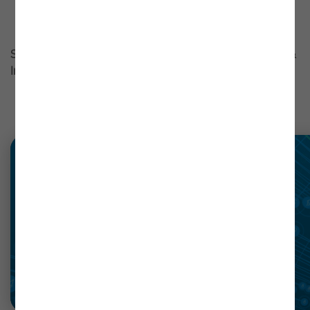
Security -
AQUI
Saiba mais sobre os nossos serviços de IT Operations &
Infrastructure -
AQUI
Notícias
recentes
Ler mais