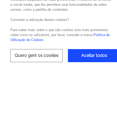
e social media, que lhe permitem usar funcionalidades de redes
sociais, como a partilha de conteúdos.
Com o retorno dos eventos presenciais, a
No
apresentou as principais previsões que irão
Consente a utilização destes cookies?
desde tecnologias inovadoras à transformaç
Para saber mais sobre o que são cookies e/ou mais pormenores
crescerem e competirem numa economia cada
sobre como os utilizamos, por favor, consulte a nossa
Política de
Utilização de Cookies
.
A
Noesis
foi Platinum Premium Partner do eve
the Future Enterprise”. Uma discussão acerc
Quero gerir os cookies
Aceitar todos
também com Alexandre Ramos (Liberty Segur
estratégias e boas práticas para enfrentar
“digital-first”, as perspetivas económicas e
sociais, macroeconómicas, microeconómicas 
terão de ultrapassar.
É necessário que os CIOs tenham cada vez 
necessidades da empresa. O alinhamento negó
e o futuro das TI será o futuro da empresa.