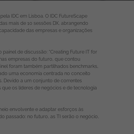
 pela IDC em Lisboa. O IDC FutureScape
s das mais de 10 sessões DX, abrangendo
na capacidade das empresas e organizações
painel de discussão: “Creating Future IT for
s nas empresas do futuro, que contou
ainel foram também partilhados benchmarks,
açado uma economia centrada no conceito
as. Devido a um conjunto de correntes
que os líderes de negócios e de tecnologia
eio envolvente e adaptar esforços às
o passado: no futuro, as TI serão o negócio,