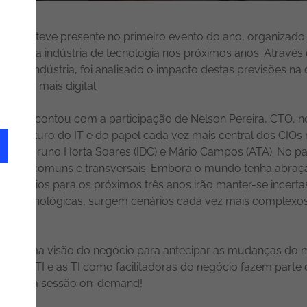
esis
esteve presente no primeiro evento do ano, organizado
 moldar a indústria de tecnologia nos próximos anos. Atravé
ão da indústria, foi analisado o impacto destas previsões 
 vez mais digital.
nto e contou com a participação de Nelson Pereira, CTO, no 
a do Futuro do IT e do papel cada vez mais central dos CIO
os), Bruno Horta Soares (IDC) e Mário Campos (ATA). No p
 desafios comuns e transversais. Embora o mundo tenha abr
 de negócios para os próximos três anos irão manter-se incert
e tecnológicas, surgem cenários cada vez mais complexos 
mais uma visão do negócio para antecipar as mudanças do m
cio/TI e as TI como facilitadoras do negócio fazem parte d
 Assista à sessão on-demand!