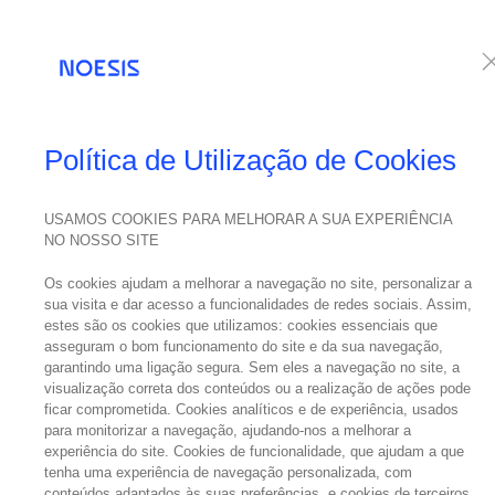
Serviços
Te
NEWS
Política de Utilização de Cookies
USAMOS COOKIES PARA MELHORAR A SUA EXPERIÊNCIA
NO NOSSO SITE
06
março
Os cookies ajudam a melhorar a navegação no site, personalizar a
2022
sua visita e dar acesso a funcionalidades de redes sociais. Assim,
estes são os cookies que utilizamos: cookies essenciais que
asseguram o bom funcionamento do site e da sua navegação,
No
garantindo uma ligação segura. Sem eles a navegação no site, a
visualização correta dos conteúdos ou a realização de ações pode
ficar comprometida. Cookies analíticos e de experiência, usados
para monitorizar a navegação, ajudando-nos a melhorar a
experiência do site. Cookies de funcionalidade, que ajudam a que
Saiba tudo
tenha uma experiência de navegação personalizada, com
conteúdos adaptados às suas preferências, e cookies de terceiros