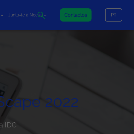
Contactos
PT
Junta-te à Noesis
eScape 2022
a IDC