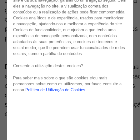
alunos da Academia. Os principais desafios da
site e da sua navegação, garantindo uma ligação segura. Sem
eles a navegação no site, a visualização correta dos
gestão atual
, os desafios tecnológicos das
conteúdos ou a realização de ações pode ficar comprometida.
Cookies analíticos e de experiência, usados para monitorizar
organizações
e a importância de colocar as
a navegação, ajudando-nos a melhorar a experiência do site.
pessoas no centro das organizações foram os
Cookies de funcionalidade, que ajudam a que tenha uma
experiência de navegação personalizada, com conteúdos
principais temas da apresentação.
adaptados às suas preferências, e cookies de terceiros e
social media, que lhe permitem usar funcionalidades de redes
sociais, como a partilha de conteúdos.
Depois de partilhar a história da
Noesis
e a sua
Consente a utilização destes cookies?
evolução no mercado das TI,
foi traçad
a
a visã
Para saber mais sobre o que são cookies e/ou mais
pormenores sobre como os utilizamos, por favor, consulte a
do que será o futuro do seto
r
,
que
traz
novos
nossa
Política de Utilização de Cookies
.
desafios para as empresas, ao nível de
segurança, recursos técnicos, inovação, atraç
e retenção do talento.