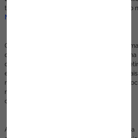
tecnológicos,
que estão a ser levad
o
s a cabo 
Noesis
nestes últimos anos
.
Com uma clara alteração em todo o paradigm
da liderança,
espera-se que seja
mais próxima
das pessoas
.
N
ovas figuras na área do Marketi
e da Gestão de Pessoas assumem papéis mais
relevantes na gestão das organizações e o fo
na seleção de pessoas estará cada vez mais
centrado nas soft
skills
.
A participação de Alexandre Rosa na iniciativa