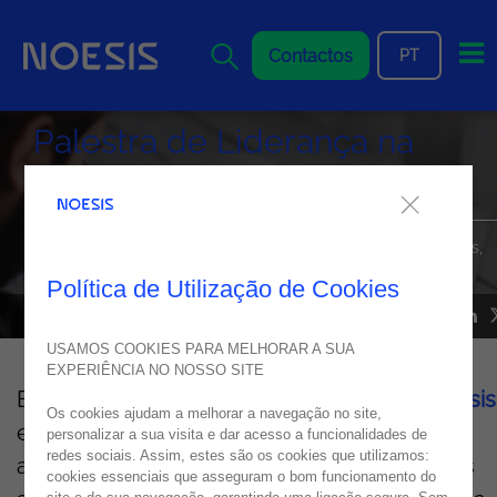
Me
Contactos
PT
Palestra de Liderança na
Academia da Força Aérea
Alexandre Rosa falou sobre aspirações de liderança, desafios,
propósito e os valores de um Best Workplace na Europa.
Política de Utilização de Cookies
EVENTS
11
janeiro
2023
USAMOS COOKIES PARA MELHORAR A SUA
EXPERIÊNCIA NO NOSSO SITE
Em
dezembro
,
Alexandre Rosa,
CEO da
Noesis
Os cookies ajudam a melhorar a navegação no site,
esteve na Academia da Força Aérea para
personalizar a sua visita e dar acesso a funcionalidades de
redes sociais. Assim, estes são os cookies que utilizamos:
apresentar uma palestra sobre liderança aos
cookies essenciais que asseguram o bom funcionamento do