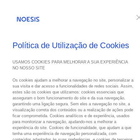
Serviços
Te
NEWS
Política de Utilização de Cookies
USAMOS COOKIES PARA MELHORAR A SUA EXPERIÊNCIA
NO NOSSO SITE
22
No
março
Os cookies ajudam a melhorar a navegação no site, personalizar a
2023
sua visita e dar acesso a funcionalidades de redes sociais. Assim,
estes são os cookies que utilizamos: cookies essenciais que
asseguram o bom funcionamento do site e da sua navegação,
garantindo uma ligação segura. Sem eles a navegação no site, a
visualização correta dos conteúdos ou a realização de ações pode
ficar comprometida. Cookies analíticos e de experiência, usados
Saiba tudo
para monitorizar a navegação, ajudando-nos a melhorar a
experiência do site. Cookies de funcionalidade, que ajudam a que
2023
tenha uma experiência de navegação personalizada, com
conteúdos adaptados às suas preferências, e cookies de terceiros