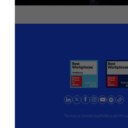
Noesis
rios
Termos e Condições
Política de Priv