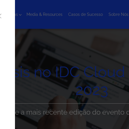
cnologias
Media & Resources
Casos de Sucesso
Sobre Nós
esis no IDC Clou
2023
 sobre a mais recente edição do evento