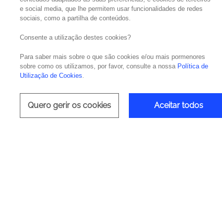
e social media, que lhe permitem usar funcionalidades de redes
sociais, como a partilha de conteúdos.
O
evento
IDC Roadshow 2023 decorreu em f
D
ispersão de
D
ados, Infraestrutura Cloud, S
Consente a utilização destes cookies?
Estratégia de
investimento
das
Aplicações.
Para saber mais sobre o que são cookies e/ou mais pormenores
sobre como os utilizamos, por favor, consulte a nossa
Política de
A
Noesis
assumiu o papel de Silver Partner 
Utilização de Cookies
.
do noss
o IT Ops, Cloud & Security Associat
ambientes
multicloud
.
Quero gerir os cookies
Aceitar todos
A complexidade dos ambientes
cloud-nativ
Neste sentido, estes ambientes requerem u
Este e
vento teve como objetivo
reunir expe
IDC
.
O evento permitiu assim
,
às pessoas qu
Conheça mais sobre
a nossa
oferta
aqui
.