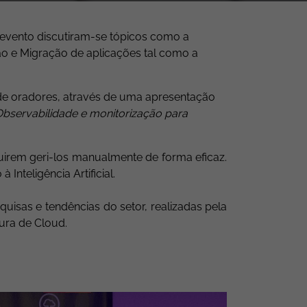
evento discutiram-se tópicos
como a
ão e
M
igração de
a
plicações tal como a
 de oradores, através
de uma apresentação
servabilidade e monitorização para
irem geri-los manualmente de forma eficaz.
o à
Inteligência
Artificial
.
squisas
e tendências do setor
, realizadas pela
tura de Cloud.