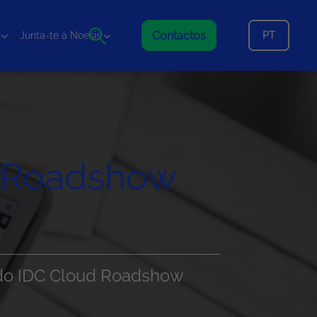
Contactos
PT
Junta-te à Noesis
d Roadshow
 do IDC Cloud Roadshow