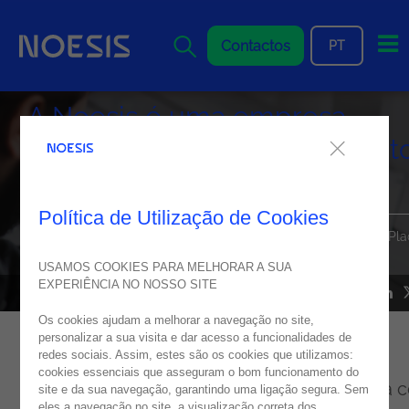
Me
Contactos
PT
A Noesis é uma empresa
Certificada pelo Great Place t
Work
Política de Utilização de Cookies
Começamos o ano com uma confirmação: Somos um Great Pla
to Work!
USAMOS COOKIES PARA MELHORAR A SUA
EXPERIÊNCIA NO NOSSO SITE
NEWS
08
fevereiro
2022
Os cookies ajudam a melhorar a navegação no site,
personalizar a sua visita e dar acesso a funcionalidades de
redes sociais. Assim, estes são os cookies que utilizamos:
A nossa primeira participação no Estudo de
cookies essenciais que asseguram o bom funcionamento do
Cultura & Clima Organizacional, em parceria 
site e da sua navegação, garantindo uma ligação segura. Sem
eles a navegação no site, a visualização correta dos