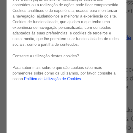
o Great Place to Work Portugal, foi um sucess
conteúdos ou a realização de ações pode ficar comprometida.
Com uma taxa de resposta de 70% e um Trust
Cookies analíticos e de experiência, usados para monitorizar
a navegação, ajudando-nos a melhorar a experiência do site.
Index de 82%, a
Noesis
é uma empresa
Cookies de funcionalidade, que ajudam a que tenha uma
experiência de navegação personalizada, com conteúdos
Certificada pelo Great Place to Work, em
adaptados às suas preferências, e cookies de terceiros e
Portugal, que
reconheceu a nossa cultura de
social media, que lhe permitem usar funcionalidades de redes
sociais, como a partilha de conteúdos.
alta confiança e o nosso bom ambiente de
trabalho
.
Consente a utilização destes cookies?
Para saber mais sobre o que são cookies e/ou mais
Esta entidade pesquisa, identifica e reconhec
pormenores sobre como os utilizamos, por favor, consulte a
as organizações com excelentes ambientes 
nossa
Política de Utilização de Cookies
.
trabalho, através de uma metodologia única,
aplicada em cerca de 60 países.
A participação dos nossos talentos no estudo 
fundamental para alcançar estes resultados. 
estudo inclui um questionário interno dirigido 