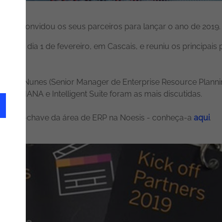
 a SAP convidou os seus parceiros para lançar o ano de 2019.
reu no dia 1 de fevereiro, em Cascais, e reuniu os principa
rigues Nunes (Senior Manager de Enterprise Resource Plann
 S/4HANA e Intelligent Suite foram as mais discutidas.
ontos-chave da área de ERP na Noesis - conheça-a
aqui
.