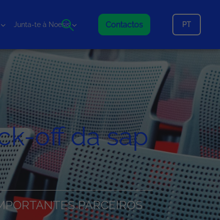
Contactos
PT
Junta-te à Noesis
ck-off da sap
 IMPORTANTES PARCEIROS