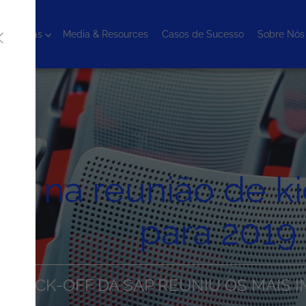
cnologias
Media & Resources
Casos de Sucesso
Sobre Nós
is na reunião de ki
para 2019
DE KICK-OFF DA SAP REUNIU OS MAIS