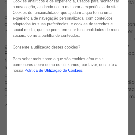
Cookies analíticos e de experiência, usados para monitorizar
diversidade cultural enriquece as organizações e fomenta
a navegação, ajudando-nos a melhorar a experiência do site.
inovação, mas só produz resultados quando os líderes
Cookies de funcionalidade, que ajudam a que tenha uma
conseguem alinhar objetivos, promover flexibilidade e
experiência de navegação personalizada, com conteúdos
comunicar de forma clara e empática. Liderar significa con
adaptados às suas preferências, e cookies de terceiros e
social media, que lhe permitem usar funcionalidades de redes
nas equipas, delegar com responsabilidade e reconhecer
sociais, como a partilha de conteúdos.
conquistas, substituindo o microcontrolo por um modelo 
governance sólido e transparente. Como afirma Ricardo
Consente a utilização destes cookies?
Rocha, Managing Director - North America & Head of Glob
Para saber mais sobre o que são cookies e/ou mais
Marketing, o middle-management é essencial para
pormenores sobre como os utilizamos, por favor, consulte a
transformar a estratégia em ação concreta, garantindo
nossa
Política de Utilização de Cookies
.
coesão e antecipando conflitos. Uma liderança com
propósito, baseada em confiança, estrutura e capacitação
consegue transformar a diversidade cultural numa vanta
competitiva, potenciando inovação, criatividade e crescim
sustentável.
Leia o artigo completo
aqui
.