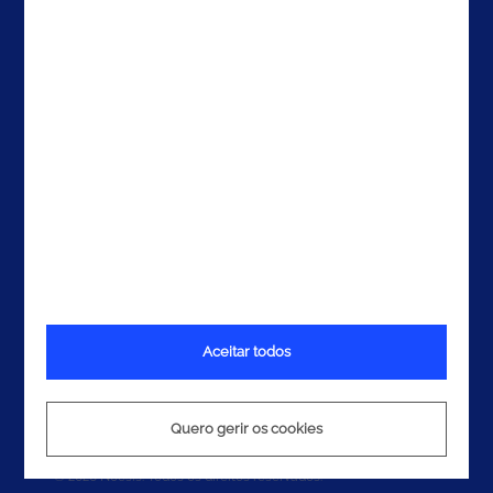
Contactos
Aceitar todos
Termos e Condições
Política de Privacidade
Política de Cookies
Quero gerir os cookies
© 2026 Noesis. Todos os direitos reservados.