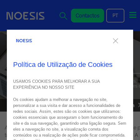
Me
Contactos
PT
Liderança à Distância: os
desafios de gerir equipas
globais
Política de Utilização de Cookies
Descubra como a liderança com propósito pode unir pessoas,
USAMOS COOKIES PARA MELHORAR A SUA
potenciar resultados e transformar desafios em oportunidades 
EXPERIÊNCIA NO NOSSO SITE
crescimento.
Os cookies ajudam a melhorar a navegação no site,
personalizar a sua visita e dar acesso a funcionalidades de
NOESIS IN MEDIA
04
setembro
2025
redes sociais. Assim, estes são os cookies que utilizamos:
cookies essenciais que asseguram o bom funcionamento do
site e da sua navegação, garantindo uma ligação segura. Sem
A liderança à distância, impulsionada pela globalização e 
eles a navegação no site, a visualização correta dos
trabalho remoto, exige novas competências renovadas. A
conteúdos ou a realização de ações pode ficar comprometida.