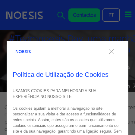
Me
Contactos
PT
#Teamnoesis Day: uma manh
de Surf na Costa da Caparica
Atividades de teambuilding que despertam a conexão com a
Natureza e fortalecem os laços entre os colaboradores
Política de Utilização de Cookies
NEWS
08
agosto
2023
USAMOS COOKIES PARA MELHORAR A SUA
EXPERIÊNCIA NO NOSSO SITE
O compromisso das empresas com a
Sustentabilidade
te
Os cookies ajudam a melhorar a navegação no site,
crescido nos últimos anos, o que representa uma maior
personalizar a sua visita e dar acesso a funcionalidades de
redes sociais. Assim, estes são os cookies que utilizamos:
preocupação com a conservação do meio ambiente e u
cookies essenciais que asseguram o bom funcionamento do
crescente consciencialização face à necessidade de se
site e da sua navegação, garantindo uma ligação segura. Sem