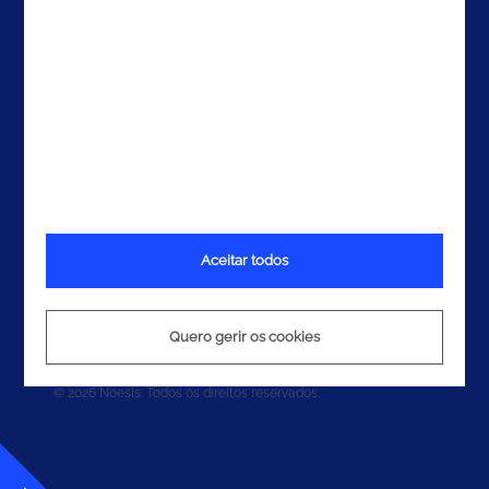
Aceitar todos
Termos e Condições
Política de Privacidade
Quero gerir os cookies
Política de Cookies
© 2026 Noesis. Todos os direitos reservados.