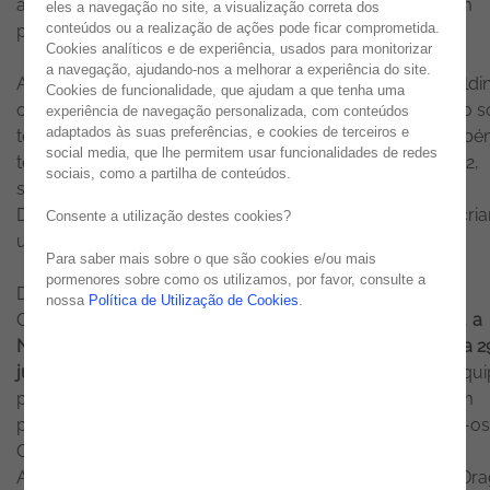
adotarem práticas mais responsáveis, de forma a serem
eles a navegação no site, a visualização correta dos
conteúdos ou a realização de ações pode ficar comprometida.
preservados os recursos naturais.
Cookies analíticos e de experiência, usados para monitorizar
a navegação, ajudando-nos a melhorar a experiência do site.
A Noesis tem integrado nas suas atividades de teambuildi
Cookies de funcionalidade, que ajudam a que tenha uma
os princípios fundamentais da
Sustentabilidade
, que não s
experiência de navegação personalizada, com conteúdos
adaptados às suas preferências, e cookies de terceiros e
têm despertado a conexão com a Natureza, como tamb
social media, que lhe permitem usar funcionalidades de redes
têm fortalecido a união entre os colaboradores. Em 2022,
sociais, como a partilha de conteúdos.
surgiu então a iniciativa dos #teamnoesis days, onde o
Desporto e a Sustentabilidade são o grande foco para cria
Consente a utilização destes cookies?
um dia de experiências únicas.
Para saber mais sobre o que são cookies e/ou mais
pormenores sobre como os utilizamos, por favor, consulte a
Desta forma, e para comemorar o Dia Mundial da
nossa
Política de Utilização de Cookies
.
Conservação da Natureza que se assinala a 28 de julho,
a
Noesis organizou o primeiro #teamnoesis Day de 2023 a 2
julho com um dia dedicado ao Surf
para celebrar em equi
paixão pelos oceanos. Para aqueles que queriam ter um
primeiro contacto com a modalidade, o caminho levou-os
Costa da Caparica para se aventurarem nas águas do
Atlântico, mais especificamente nas ondas da Praia do Dr