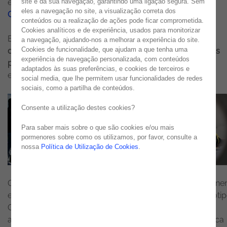
evolução dos seus protótipos e para a participação na
site e da sua navegação, garantindo uma ligação segura. Sem
eles a navegação no site, a visualização correta dos
Greenpower Challenge
.
conteúdos ou a realização de ações pode ficar comprometida.
Cookies analíticos e de experiência, usados para monitorizar
Esta competição internacional
desafia estudantes a
a navegação, ajudando-nos a melhorar a experiência do site.
Cookies de funcionalidade, que ajudam a que tenha uma
desenvolver, construir e competir com veículos elétricos
experiência de navegação personalizada, com conteúdos
próprios
, promovendo competências nas áreas de
adaptados às suas preferências, e cookies de terceiros e
engenharia, tecnologia e sustentabilidade.
social media, que lhe permitem usar funcionalidades de redes
sociais, como a partilha de conteúdos.
Consente a utilização destes cookies?
Para saber mais sobre o que são cookies e/ou mais
pormenores sobre como os utilizamos, por favor, consulte a
nossa
Política de Utilização de Cookies
.
O apoio da Noesis permitiu à equipa investir em compone
essenciais para a construção do seu mais recente protótip
GP25, bem como suportar parte dos custos logísticos
associados às competições internacionais. Como destaca