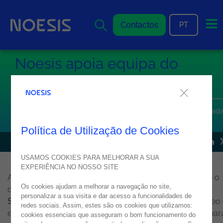
Me
Contactos
PT
Noesis apoia equipa do
Técnico na Greenpower
A única equipa portuguesa na Greenpower Challenge é apoiad
pela Noesis na promoção da inovação e sustentabilidade
Política de Utilização de Cookies
NOTÍCIA
03
março
2026
USAMOS COOKIES PARA MELHORAR A SUA
EXPERIÊNCIA NO NOSSO SITE
A
Noesis
reforça o seu compromisso com a inovação e o
Os cookies ajudam a melhorar a navegação no site,
desenvolvimento de talento ao apoiar o
Projeto de
personalizar a sua visita e dar acesso a funcionalidades de
Sustentabilidade em Engenharia Mecânica
(PSEM), núcleo
redes sociais. Assim, estes são os cookies que utilizamos:
estudantes do Instituto Superior Técnico, contribuindo par
cookies essenciais que asseguram o bom funcionamento do