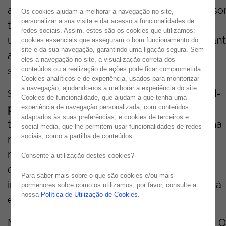
a Noesis marcou presença como
Gold Sponsor
Os cookies ajudam a melhorar a navegação no site,
personalizar a sua visita e dar acesso a funcionalidades de
trazendo uma experiência única inspirada no
redes sociais. Assim, estes são os cookies que utilizamos:
universo
Matrix
que desafiou
+4.000 participan
cookies essenciais que asseguram o bom funcionamento do
site e da sua navegação, garantindo uma ligação segura. Sem
a repensar o futuro do desenvolvimento de
eles a navegação no site, a visualização correta dos
software.
conteúdos ou a realização de ações pode ficar comprometida.
Cookies analíticos e de experiência, usados para monitorizar
a navegação, ajudando-nos a melhorar a experiência do site.
Sob o conceito
"Escape
the
Coding
Matrix
. AI-
Cookies de funcionalidade, que ajudam a que tenha uma
powered
Low-Code
is
Here
"
, a Noesis
experiência de navegação personalizada, com conteúdos
adaptados às suas preferências, e cookies de terceiros e
transformou o seu stand num portal para uma
social media, que lhe permitem usar funcionalidades de redes
sociais, como a partilha de conteúdos.
nova realidade de desenvolvimento. O tema
ressoou junto dos participantes: quantas
Consente a utilização destes cookies?
organizações continuam presas em ciclos
Para saber mais sobre o que são cookies e/ou mais
intermináveis de código tradicional, quando já
pormenores sobre como os utilizamos, por favor, consulte a
nossa
Política de Utilização de Cookies
.
existe uma alternativa?
Mas a Noesis não levou apenas um stand ao 