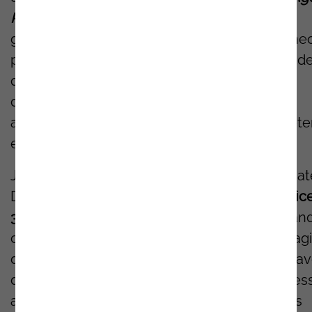
Persona
,
através de um
AI
Photo
Booth
que
gerou centenas de retratos digitais instantâne
processados e entregues com a mesma rapid
que caracteriza a
OutSystems
. Uma
demonstração perfeita de como é possível
acelerar o desenvolvimento sem compromete
excelência.
José Figueiredo,
Low-Code
Solutions
Associat
Director
da Noesis,
apresentou a sessão
"Offic
365
Add-ins
Built
in OutSystems"
, demonstran
como desenvolver
add-ins
capazes de interagi
diretamente com documentos Office 365 atra
de aplicações web reativas OutSystems. A ses
atraiu profissionais interessados em soluções