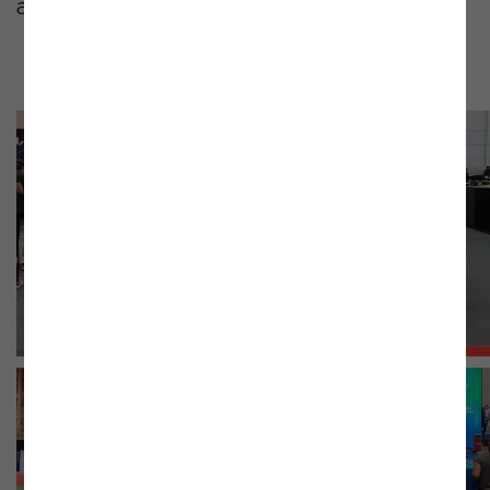
acelerando-as para um futuro de
agentic
AI.