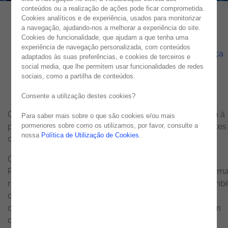
conteúdos ou a realização de ações pode ficar comprometida.
Cookies analíticos e de experiência, usados para monitorizar
a navegação, ajudando-nos a melhorar a experiência do site.
CSIRT Noesis
Cookies de funcionalidade, que ajudam a que tenha uma
experiência de navegação personalizada, com conteúdos
Equipa de Resposta a Incidentes de Cibersegurança
adaptados às suas preferências, e cookies de terceiros e
social media, que lhe permitem usar funcionalidades de redes
sociais, como a partilha de conteúdos.
Consente a utilização destes cookies?
O CSIRT Noesis é a equipa da Noesis Portugal dedicada à
Para saber mais sobre o que são cookies e/ou mais
pormenores sobre como os utilizamos, por favor, consulte a
prevenção, deteção, coordenação e resposta a incidentes
nossa
Política de Utilização de Cookies
.
cibersegurança.
Opera 24 horas por dia, 7 dias por semana, a partir de
Portugal, respondendo a incidentes que afetem os sistema
redes, aplicações e utilizadores do Grupo Noesis. No âmbi
da sua participação em redes nacionais e europeias de
cooperação em cibersegurança, colabora também com
outras equipas de resposta a incidentes e autoridades