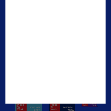
Casos de Sucesso
Espanha
About Noesis
Holanda
Careers
Irlanda
Contactos
Brasil
EUA
EAU
Contactos