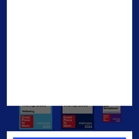
About Noesis
Holanda
Careers
Irlanda
Contactos
Brasil
EUA
EAU
Contactos