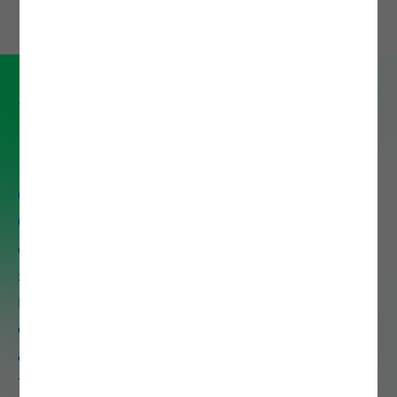
Serviço de IT Operations &
Infrastructure
O nosso portefólio de IT
Operations & Infrastructure
compreende um conjunto de
serviços e soluções que visam
modernizar, flexibilizar e otimizar
os processos de gestão de modo
a que o IT possa adaptar-se e
fornecer mais valor ao negócio.