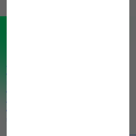
Serviço de Application
Development
Acelere a Transformação Digital
com OutSystems Potenciado por
IA. Combinamos a plataforma
OutSystems com metodologias
ágeis para criar aplicações
complexas em apenas 6
semanas.