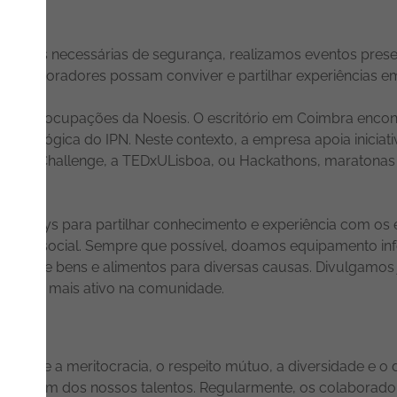
edidas necessárias de segurança, realizamos eventos prese
s colaboradores possam conviver e partilhar experiências e
 das preocupações da Noesis. O escritório em Coimbra encont
 tecnológica do IPN. Neste contexto, a empresa apoia inici
Pitch Challenge, a TEDxULisboa, ou Hackathons, maratonas
en days para partilhar conhecimento e experiência com os
edade social. Sempre que possível, doamos equipamento infor
os, de bens e alimentos para diversas causas. Divulgamos ju
m papel mais ativo na comunidade.
evalece a meritocracia, o respeito mútuo, a diversidade e 
e cada um dos nossos talentos. Regularmente, os colaborado