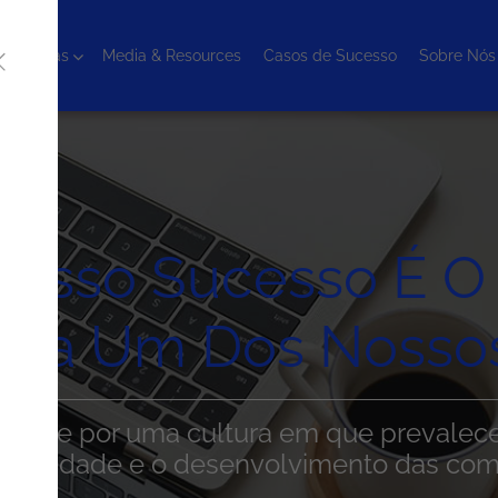
cnologias
Media & Resources
Casos de Sucesso
Sobre Nós
Nosso Sucesso É O
da Um Dos Nossos
uia-se por uma cultura em que prevalece 
iversidade e o desenvolvimento das comp