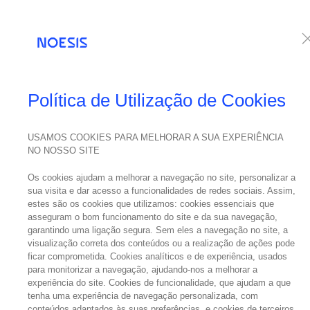
Serviços
Te
NOESIS NOS MEDIA
Política de Utilização de Cookies
USAMOS COOKIES PARA MELHORAR A SUA EXPERIÊNCIA
NO NOSSO SITE
26
“O 
abril
Os cookies ajudam a melhorar a navegação no site, personalizar a
2022
sua visita e dar acesso a funcionalidades de redes sociais. Assim,
Ca
estes são os cookies que utilizamos: cookies essenciais que
asseguram o bom funcionamento do site e da sua navegação,
garantindo uma ligação segura. Sem eles a navegação no site, a
visualização correta dos conteúdos ou a realização de ações pode
ficar comprometida. Cookies analíticos e de experiência, usados
A Noesis g
para monitorizar a navegação, ajudando-nos a melhorar a
experiência do site. Cookies de funcionalidade, que ajudam a que
mútuo, a d
tenha uma experiência de navegação personalizada, com
conteúdos adaptados às suas preferências, e cookies de terceiros