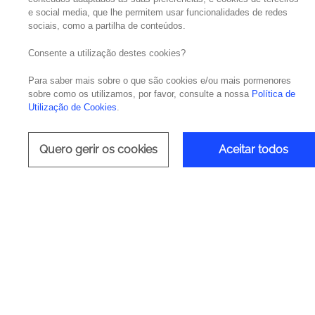
e social media, que lhe permitem usar funcionalidades de redes
sociais, como a partilha de conteúdos.
Por Teresa Lopes Gândara, Human Capital Di
Consente a utilização destes cookies?
No dia-a-dia, trabalhamos para criar um amb
Para saber mais sobre o que são cookies e/ou mais pormenores
estejam nos nossos escritórios, nas instalaç
sobre como os utilizamos, por favor, consulte a nossa
Política de
Utilização de Cookies
.
No âmbito da pandemia, e dada a necessida
que a administração da Noesis está online, 
Quero gerir os cookies
Aceitar todos
recentes novidades e iniciativas das equipa
objetivos da organização.
A comunicação interna é outra área em que a
informação permanentes com os colaboradore
sobre teletrabalho e atividades para realiz
superior a 55%.
Também o onboarding foi transformado para f
Welcome Day. Foram ainda lançadas as Inspir