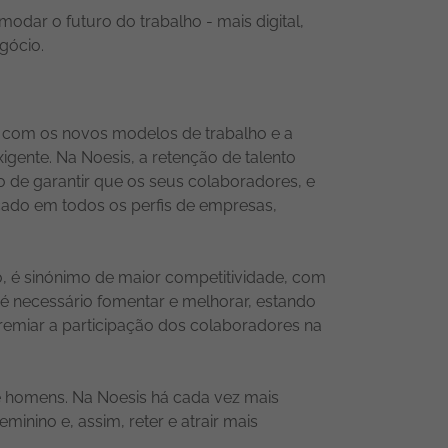
odar o futuro do trabalho - mais digital,
egócio.
s com os novos modelos de trabalho e a
igente. Na Noesis, a retenção de talento
o de garantir que os seus colaboradores, e
cado em todos os perfis de empresas,
o, é sinónimo de maior competitividade, com
 é necessário fomentar e melhorar, estando
premiar a participação dos colaboradores na
de homens. Na Noesis há cada vez mais
inino e, assim, reter e atrair mais