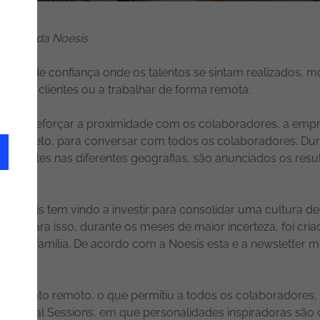
rector da Noesis
iente de confiança onde os talentos se sintam realizados, mo
ões dos clientes ou a trabalhar de forma remota.
de de reforçar a proximidade com os colaboradores, a empr
e em direto, para conversar com todos os colaboradores. Dur
s presentes nas diferentes geografias, são anunciados os re
 Noesis tem vindo a investir para consolidar uma cultura de
s. Para isso, durante os meses de maior incerteza, foi cri
ar com a família. De acordo com a Noesis esta e a newsletter
ormato remoto, o que permitiu a todos os colaboradores, dos
atiONal Sessions, em que personalidades inspiradoras são c