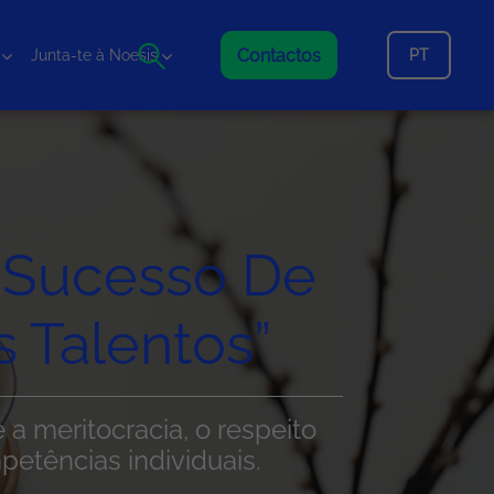
Contactos
PT
Junta-te à Noesis
 Sucesso De
 Talentos”
a meritocracia, o respeito
etências individuais.