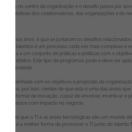
pessoas no centro da organização e o desafio passa por acom
des e expetativas dos colaboradores, das organizações e do n
s últimos anos, a que se juntaram os desafios relacionado
 melhores talentos é um processo cada vez mais complexo e ex
ociada a um conjunto de práticas e políticas com o objetiv
ão satisfeitos. Este tipo de programas pode e deve ser apli
r de atividade.
ivada e alinhada com os objetivos e propósito da organizaçã
. Estamos, por isso, cientes de que esta é uma das áreas que
rograma formal de inovação, capaz de envolver, incentivar e 
de processos com impacto no negócio.
 a ideia de que o TI e as áreas tecnológicas são um mundo 
e esta é a melhor forma de promover o TI junto do talento fem