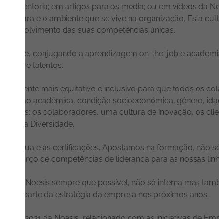
estar mentoria; em artigos para os media; ou em vídeos da No
 cultura e o ambiente que se vive na organização. Esta cul
desenvolvimento das suas competências únicas.
iciente, conjugando a aprendizagem on-the-job e academia
o entre talentos.
 ambiente mais equitativo e inclusivo para que todos os co
ormação académica, condição socioeconómica, género, idade, 
ra todos: os colaboradores, uma cultura de inovação, os clie
 para a Diversidade.
o contínua e às certificações. Apostamos na formação, não
e reforço de competências de liderança para as nossas linh
ca da Noesis sempre que possível, não só interna mas também
ue faz parte da estratégia da empresa nos próximos anos.
rno de 2021 da Noesis, relacionado com as iniciativas de E