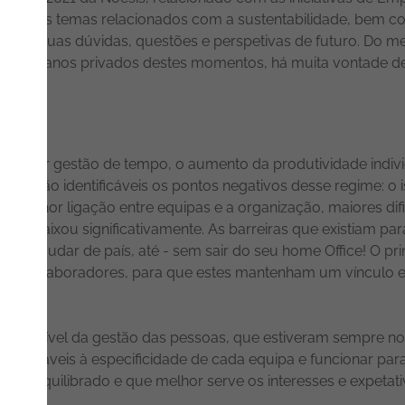
mente os temas relacionados com a sustentabilidade, bem co
har as suas dúvidas, questões e perspetivas de futuro. Do 
do dois anos privados destes momentos, há muita vontade d
 melhor gestão de tempo, o aumento da produtividade indivi
m são identificáveis os pontos negativos desse regime: o is
ess, menor ligação entre equipas e a organização, maiores dif
nça" baixou significativamente. As barreiras que existiam p
 - mudar de país, até - sem sair do seu home Office! O princ
om os colaboradores, para que estes mantenham um vínculo
os ao nível da gestão das pessoas, que estiveram sempre n
adaptáveis à especificidade de cada equipa e funcionar par
mais equilibrado e que melhor serve os interesses e expetat