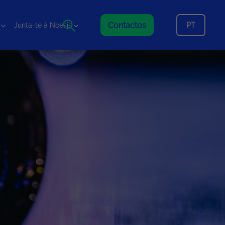
Contactos
PT
Junta-te à Noesis