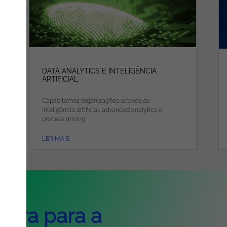
DATA ANALYTICS E INTELIGÊNCIA
ARTIFICIAL
Capacitamos organizações através de
inteligência artificial, advanced analytics e
process mining
LER MAIS
eira para a