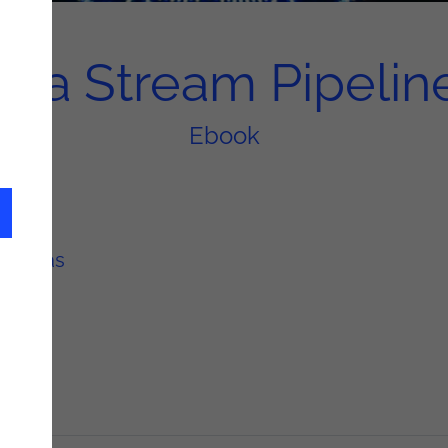
ata Stream Pipelin
Ebook
ologias