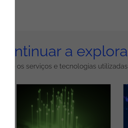
Continuar a explora
obre os serviços e tecnologias utilizada