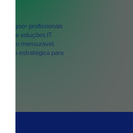
 e 1.300+ profissionais
oferece soluções IT
cimento mensurável.
visão estratégica para
.
ers