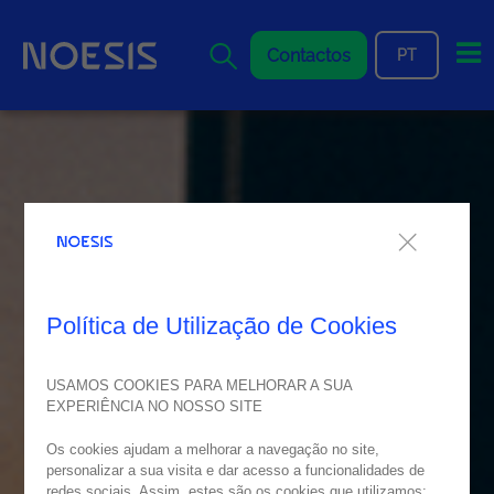
Me
Contactos
PT
Política de Utilização de Cookies
USAMOS COOKIES PARA MELHORAR A SUA
EXPERIÊNCIA NO NOSSO SITE
Os cookies ajudam a melhorar a navegação no site,
personalizar a sua visita e dar acesso a funcionalidades de
redes sociais. Assim, estes são os cookies que utilizamos: