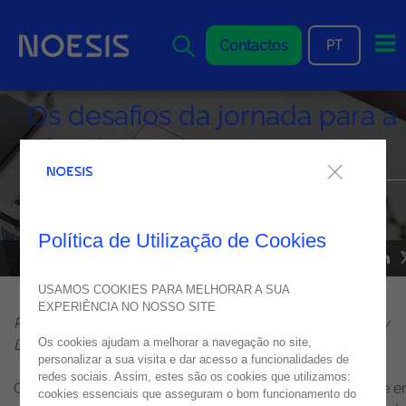
Me
Contactos
PT
Os desafios da jornada para a
Cloud
Para as organizações tirarem o melhor partido da Cloud há
algumas fundações sólidas que são necessárias
Política de Utilização de Cookies
NOESIS NOS MEDIA
20
janeiro
2022
USAMOS COOKIES PARA MELHORAR A SUA
EXPERIÊNCIA NO NOSSO SITE
Por José Miguel Pereira, IT Operations, Cloud & Security
Os cookies ajudam a melhorar a navegação no site,
Director na Noesis
personalizar a sua visita e dar acesso a funcionalidades de
redes sociais. Assim, estes são os cookies que utilizamos:
O último ano foi marcado por uma reflexão permanente 
cookies essenciais que asseguram o bom funcionamento do