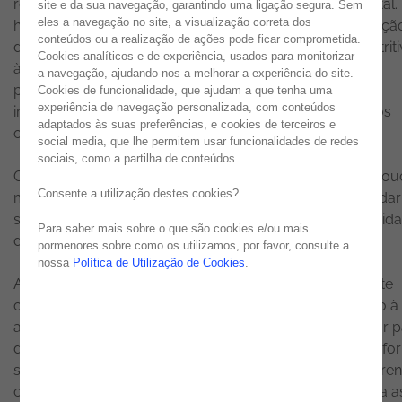
relação aos efeitos da pandemia na transformação digital.
site e da sua navegação, garantindo uma ligação segura. Sem
eles a navegação no site, a visualização correta dos
hoje consensual que assistimos à maior vaga de disrupçã
conteúdos ou a realização de ações pode ficar comprometida.
digital alguma vez verificada. A adoção de medidas restrit
Cookies analíticos e de experiência, usados para monitorizar
à circulação de pessoas, com o intuito de prevenir a
a navegação, ajudando-nos a melhorar a experiência do site.
propagação do vírus, obrigou as organizações a
Cookies de funcionalidade, que ajudam a que tenha uma
experiência de navegação personalizada, com conteúdos
implementarem profundas alterações nos seus modelos
adaptados às suas preferências, e cookies de terceiros e
operativos.
social media, que lhe permitem usar funcionalidades de redes
sociais, como a partilha de conteúdos.
O mundo que conhecemos mudou radicalmente, em pou
Consente a utilização destes cookies?
mais de 6 meses, e as empresas viram-se obrigadas a da
salto tecnológico de vários anos para garantir a continuid
Para saber mais sobre o que são cookies e/ou mais
da sua operação e negócio.
pormenores sobre como os utilizamos, por favor, consulte a
nossa
Política de Utilização de Cookies
.
A existência de um ecossistema de IT flexível e altamente
capacitado foi um fator fundamental no que diz respeito à
aceleração digital e, consequente, rápida adaptação por p
das organizações. Esta transformação impulsionou, de fo
significativa, a adoção de soluções cloud, nas suas diferen
configurações (clouds públicas, clouds privadas e ainda a