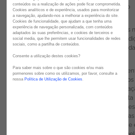
conteúdos ou a realização de ações pode ficar comprometida.
as suas qualificações ou mudar de profissão
Cookies analíticos e de experiência, usados para monitorizar
para permanecerem empregados.
a navegação, ajudando-nos a melhorar a experiência do site.
Cookies de funcionalidade, que ajudam a que tenha uma
experiência de navegação personalizada, com conteúdos
A Academia OutSystems, criada pela Noesis 
adaptados às suas preferências, e cookies de terceiros e
final de 2018, que tem a decorrer a quarta ed
social media, que lhe permitem usar funcionalidades de redes
sociais, como a partilha de conteúdos.
da iniciativa, visa formar recém-licenciados d
áreas das engenharias.
Consente a utilização destes cookies?
Para saber mais sobre o que são cookies e/ou mais
"Tal como em outras áreas de desenvolvimen
pormenores sobre como os utilizamos, por favor, consulte a
de software, há alguma escassez de talentos
nossa
Política de Utilização de Cookies
.
mercado, pelo que decidimos iniciar a forma
à medida em OutSystems para colmatar esta
necessidade e garantindo que os consultores
que são colocados nos projetos têm todas as
bases para os executar com a qualidade que 
esperada, e reconhecida, de uma entrega pe