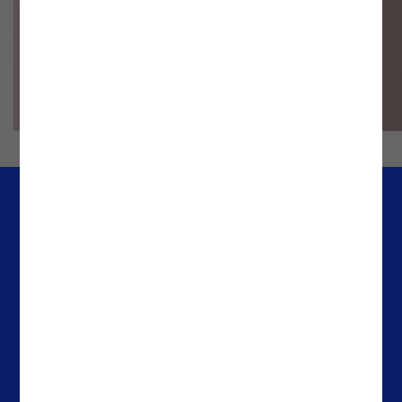
Empresa
Escritórios
Media & Resources
Portugal
Casos de Sucesso
Espanha
About Noesis
Holanda