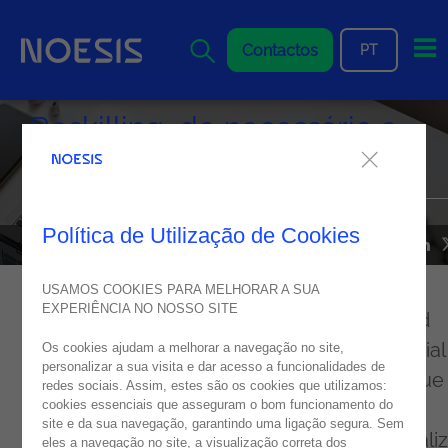
Me
Contactos
PT
Reskilling, de necessário a
urgente, in RHmagazine
Política de Utilização de Cookies
NOESIS NOS MEDIA
06
julho
2020
USAMOS COOKIES PARA MELHORAR A SUA
EXPERIÊNCIA NO NOSSO SITE
Um estudo da Nova School of Business and
Economics, com a Confederação Empresarial
Os cookies ajudam a melhorar a navegação no site,
personalizar a sua visita e dar acesso a funcionalidades de
Portugal, lançado no ano passado, prevê que
redes sociais. Assim, estes são os cookies que utilizamos:
cookies essenciais que asseguram o bom funcionamento do
até 2030 aproximadamente 42% dos
site e da sua navegação, garantindo uma ligação segura. Sem
trabalhadores portugueses tenham de atualiz
eles a navegação no site, a visualização correta dos