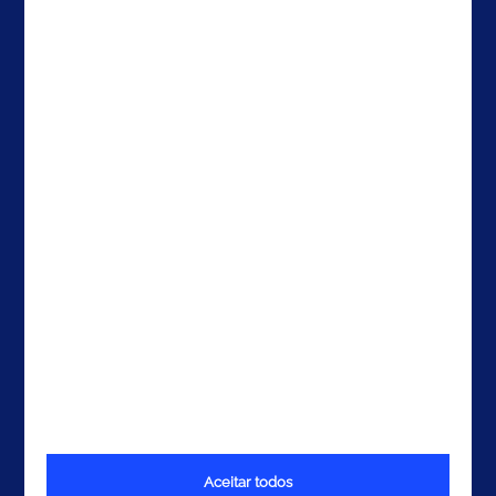
Careers
Irlanda
Contactos
Brasil
EUA
EAU
Contactos
Aceitar todos