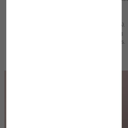
Noesis", explica Mariana Neves Martins,
responsável pela área de Talent & People
Development em Low-Code Solutions (LCS).
Neste momento, a tecnológica integra já 33
consultores formados nestas circunstâncias.
*Artigo publicado na
RHmag
azine
.