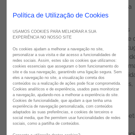
condições para fechar o ano a crescer nesta
Política de Utilização de Cookies
área.
Micaela Gonçalves falou com o Ntech.news
USAMOS COOKIES PARA MELHORAR A SUA
sobre os desafios à gestão de uma atividade
EXPERIÊNCIA NO NOSSO SITE
é aposta de centenas de empresas em Portug
Os cookies ajudam a melhorar a navegação no site,
personalizar a sua visita e dar acesso a funcionalidades de
numa altura em que muitos novos projetos d
redes sociais. Assim, estes são os cookies que utilizamos:
outsourcing foram colocados em stand by, m
cookies essenciais que asseguram o bom funcionamento do
site e da sua navegação, garantindo uma ligação segura. Sem
em que também há uma dificuldade acrescid
eles a navegação no site, a visualização correta dos
para cativar recursos que, além de escassos,
conteúdos ou a realização de ações pode ficar comprometida.
Cookies analíticos e de experiência, usados para monitorizar
estão menos disponíveis para arriscar
a navegação, ajudando-nos a melhorar a experiência do site.
mudanças.
Cookies de funcionalidade, que ajudam a que tenha uma
experiência de navegação personalizada, com conteúdos
adaptados às suas preferências, e cookies de terceiros e
A responsável deixa ainda assim uma perspet
social media, que lhe permitem usar funcionalidades de redes
otimista. Garante que já se identificam os
sociais, como a partilha de conteúdos.
primeiros sinais no mercado de uma tendênci