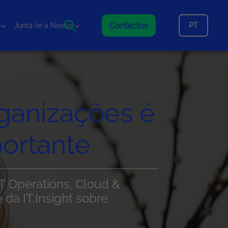
Contactos
PT
Junta-te à Noesis
ganizações é
ortante
T Operations, Cloud &
 da IT.Insight sobre