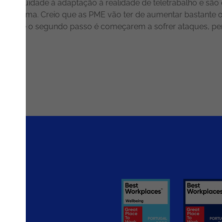
r continuidade à adaptação à realidade de teletrabalho e s
 paradigma. Creio que as PME vão ter de aumentar bastante 
online e o segundo passo é começarem a sofrer ataques, per
rios