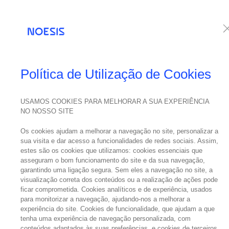
Serviços
Te
NOESIS NOS MEDIA
Política de Utilização de Cookies
Cibe
USAMOS COOKIES PARA MELHORAR A SUA EXPERIÊNCIA
NO NOSSO SITE
06
abril
Os cookies ajudam a melhorar a navegação no site, personalizar a
2021
sua visita e dar acesso a funcionalidades de redes sociais. Assim,
estes são os cookies que utilizamos: cookies essenciais que
asseguram o bom funcionamento do site e da sua navegação,
garantindo uma ligação segura. Sem eles a navegação no site, a
visualização correta dos conteúdos ou a realização de ações pode
Saiba mais
ficar comprometida. Cookies analíticos e de experiência, usados
Security As
para monitorizar a navegação, ajudando-nos a melhorar a
experiência do site. Cookies de funcionalidade, que ajudam a que
cibersegu
tenha uma experiência de navegação personalizada, com
conteúdos adaptados às suas preferências, e cookies de terceiros