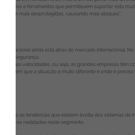
ocessos e ferramentas que permitissem suportar esta mudan
 ficassem mais desprotegidas, causando mais ataques”.
cado nacional ainda está atrás do mercado internacional. No
em cibersegurança.
a várias velocidades, ou seja, as grandes empresas têm co
 baixo em que a situação é muito diferente e onde é precis
 são as tendências que existem àvolta dos sistemas de i
e a novas realidades neste segmento.