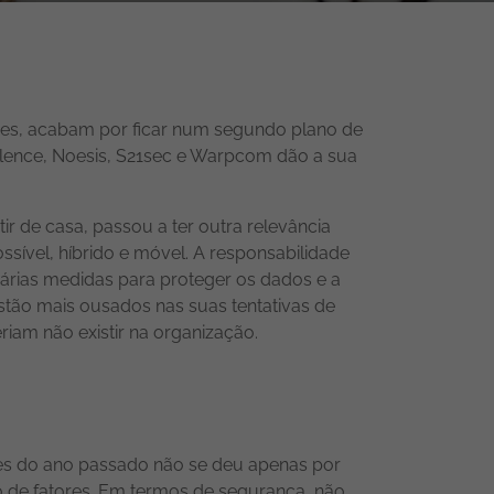
ezes, acabam por ficar num segundo plano de
exllence, Noesis, S21sec e Warpcom dão a sua
r de casa, passou a ter outra relevância
sível, híbrido e móvel. A responsabilidade
várias medidas para proteger os dados e a
stão mais ousados nas suas tentativas de
riam não existir na organização.
ues do ano passado não se deu apenas por
 de fatores. Em termos de segurança, não