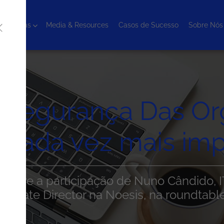
cnologias
Media & Resources
Casos de Sucesso
Sobre Nós
rsegurança Das Or
cada vez mais imp
 sobre a participação de Nuno Cândido, I
sociate Director na Noesis, na roundtable
rança