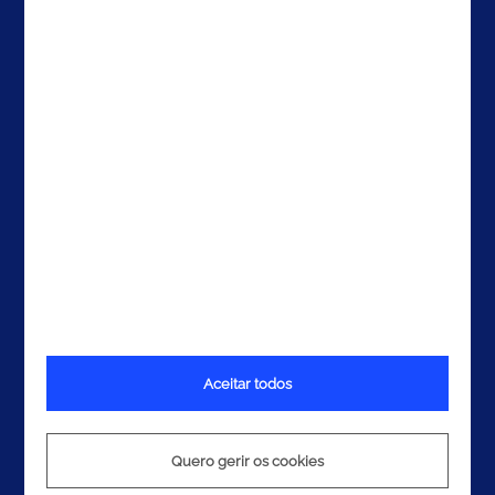
EAU
Contactos
Aceitar todos
Termos e Condições
Política de Privacidade
Quero gerir os cookies
Política de Cookies