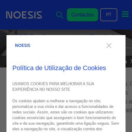
Me
Contactos
PT
O ERP não morreu. Evoluiu
NOESIS IN MEDIA
23
julho
2017
Política de Utilização de Cookies
A pergunta impunha-se: o ERP morreu? Não. 
USAMOS COOKIES PARA MELHORAR A SUA
EXPERIÊNCIA NO NOSSO SITE
que morreu foi o mercado tradicional destas
aplicações. E que acabou por abrir as portas a
Os cookies ajudam a melhorar a navegação no site,
personalizar a sua visita e dar acesso a funcionalidades de
um mercado ainda maior que o inicial, basea
redes sociais. Assim, estes são os cookies que utilizamos:
em serviços de valor acrescentado sobre a
cookies essenciais que asseguram o bom funcionamento do
site e da sua navegação, garantindo uma ligação segura. Sem
implementação standard do ERP. Cloud,
eles a navegação no site, a visualização correta dos