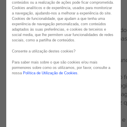
conteúdos ou a realização de ações pode ficar comprometida.
sistemas cognitivos de BI, ferramentas
Cookies analíticos e de experiência, usados para monitorizar
analíticas, Inteligência Artificial, Big Data e
a navegação, ajudando-nos a melhorar a experiência do site.
Cookies de funcionalidade, que ajudam a que tenha uma
mobilidade são conceitos que têm,
experiência de navegação personalizada, com conteúdos
obrigatoriamente, de passar a estar integrado
adaptados às suas preferências, e cookies de terceiros e
social media, que lhe permitem usar funcionalidades de redes
no “espírito” do ERP. Ou seja, não morreu, ma
sociais, como a partilha de conteúdos.
evoluiu. E muito.
Consente a utilização destes cookies?
Para a Noesis, o facto mais relevante no mun
Para saber mais sobre o que são cookies e/ou mais
dos ERP foi a transição que ocorreu das
pormenores sobre como os utilizamos, por favor, consulte a
nossa
Política de Utilização de Cookies
.
soluções on-premise para a cloud, a qual só f
possível com o amadurecimento da tecnologi
de virtualização. Rafaela Nunes, senior mana
Enterprise Resource Planning da Noesis, diz 
o ERP enfrenta atualmente novos desafios
trazidos pelo desenvolvimento tecnológico e