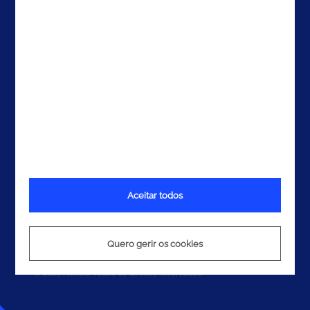
Contactos
Aceitar todos
Termos e Condições
Política de Privacidade
Política de Cookies
Quero gerir os cookies
© 2026 Noesis. Todos os direitos reservados.