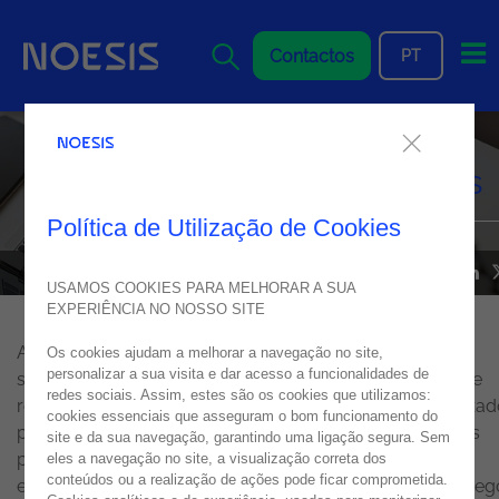
Me
Contactos
PT
Noesis premiada pela
liderança em Soluções Ágeis
Política de Utilização de Cookies
NOESIS IN MEDIA
17
maio
2017
USAMOS COOKIES PARA MELHORAR A SUA
EXPERIÊNCIA NO NOSSO SITE
A Noesis foi premiada pela excelência e liderança em
Os cookies ajudam a melhorar a navegação no site,
personalizar a sua visita e dar acesso a funcionalidades de
soluções ágeis. A consultora tecnológica Portuguesa de
redes sociais. Assim, estes são os cookies que utilizamos:
referência foi distinguida no OutSystems InStep, organiza
cookies essenciais que asseguram o bom funcionamento do
pela OutSystems. Este evento é destinado aos principais
site e da sua navegação, garantindo uma ligação segura. Sem
parceiros e tem como principal objetivo apresentar a
eles a navegação no site, a visualização correta dos
conteúdos ou a realização de ações pode ficar comprometida.
estratégia, os planos e as perspetivas de evolução do neg