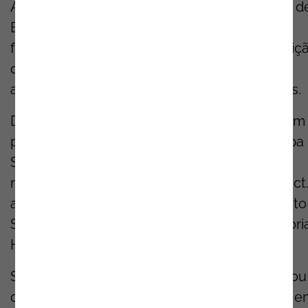
Automation
, e Abel Espírito Santo, da
equipa
d
Enterprise
Solutions
. A
sua
experiência
foi
fundamental para
apoiar
as
equipas
na
definiç
das
suas
ideias
,
estruturação
dos
projetos
e
aperfeiçoamento
das
soluções
apresentadas
.
Duas
destas
equipas
destacaram
-se
ao
serem
premiadas
nas
respetivas
categorias
.
A
equipa
Solar
Farm
,
mentorada
por
Márcio Carvalho,
recebeu
o
prémio
de
Most
Sustainable
Project
a
equipa
ShopWise
,
orientada
por
Abel Espírito
Santo,
conquistou
o
primeiro
lugar
na
categori
Healthy
and
Green
Living
in a Digital
World
.
Sobre a experiência, Márcio Carvalho partilhou
que
“
p
articipar
no maior evento universitário 