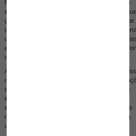
Márcio Carvalho, esta troca é extremamente
enriquecedora
,
não só para os estudantes, qu
ganham maturidade e perspetiva ao enfrentar
desafios reais, mas também para os profissiona
que os acompanham. Para muitos, ver as ideia
evoluírem e a tornarem-se realidade é uma fo
de orgulho e inspiração.
A Noesis
mantém
-se
firme
no
seu
compromis
com a
promoção
da
inovação
,
apoio
à
educaç
e
capacitação
de
jovens
talentos
,
através
de
iniciativas
como
o
TecStorm
. Estamos
entusiasmados
por
continuar
este
percurso
e
contribuir
para
moldar
o
futuro
da
tecnologia
,
uma
ideia
de
cada
vez
.