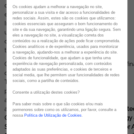
do Instituto Superior Técnico.
A 9
.ª
edição
do
Os cookies ajudam a melhorar a navegação no site,
personalizar a sua visita e dar acesso a funcionalidades de
evento
, sob o
tema
“
Beyond
The
Edge
Of
redes sociais. Assim, estes são os cookies que utilizamos:
Innovation
”
,
reuniu
centenas
de
estudantes
cookies essenciais que asseguram o bom funcionamento do
site e da sua navegação, garantindo uma ligação segura. Sem
universitários
de
todo
o
país
,
unidos
por
um
eles a navegação no site, a visualização correta dos
objetivo
comum
:
desenvolver
soluções
conteúdos ou a realização de ações pode ficar comprometida.
Cookies analíticos e de experiência, usados para monitorizar
tecnológicas
para
desafios
reais e
sociais
.
a navegação, ajudando-nos a melhorar a experiência do site.
Cookies de funcionalidade, que ajudam a que tenha uma
Com mais de 500 candidaturas recebidas, a fin
experiência de navegação personalizada, com conteúdos
adaptados às suas preferências, e cookies de terceiros e
decorreu nos dias 28, 29 e 30 de março, no
social media, que lhe permitem usar funcionalidades de redes
sociais, como a partilha de conteúdos.
Técnico
Innovation
Center
(TIC). Ao todo,
participaram 130 estudantes e foram
Consente a utilização destes cookies?
apresentados vários projetos inovadores,
Para saber mais sobre o que são cookies e/ou mais
avaliados em seis áreas de impacto:
Connecte
pormenores sobre como os utilizamos, por favor, consulte a
nossa
Política de Utilização de Cookies
.
Communities
& Digital
Inclusion
,
Digital
Energy
Smart
Revolution
,
Inclusive
Smart
Mobility
for
A