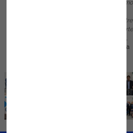
respeito a estes serviços na Irlanda, e estam
determinados a liderar este movimento na
Irlanda. É por isso que o nosso novo IT Centre
Excellence, sediado em Dundalk, é uma part
crucial da nossa estratégia de crescimento
”,
afirmou
Ricardo Batista, Managing Diretor da
Noesis Ireland.