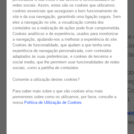
representantes da
IDA Ireland
, vários
redes sociais. Assim, estes são os cookies que utilizamos:
cookies essenciais que asseguram o bom funcionamento do
convidados de honra, clientes, parceiros e
site e da sua navegação, garantindo uma ligação segura. Sem
amigos.
eles a navegação no site, a visualização correta dos
conteúdos ou a realização de ações pode ficar comprometida.
Cookies analíticos e de experiência, usados para monitorizar
O novo centro vai focar-se estrategicamente
a navegação, ajudando-nos a melhorar a experiência do site.
serviços
como Quality Management, Low-Co
Cookies de funcionalidade, que ajudam a que tenha uma
experiência de navegação personalizada, com conteúdos
Development, DevOps, Data Analysis, Artificia
adaptados às suas preferências, e cookies de terceiros e
social media, que lhe permitem usar funcionalidades de redes
Intelligence e Software Development. Esta
sociais, como a partilha de conteúdos.
iniciativa faz parte do plano de expansão glob
Consente a utilização destes cookies?
da Noesis, reforçando a capacidade de entre
da empresa através da adição de um novo C
Para saber mais sobre o que são cookies e/ou mais
pormenores sobre como os utilizamos, por favor, consulte a
aos já estabelecidos em Portugal e no Brasil.
nossa
Política de Utilização de Cookies
.
De acordo com
Alexandre Rosa, CEO da
Noes
“
O lançamento de hoje representa um mome
significativo no nosso compromisso de