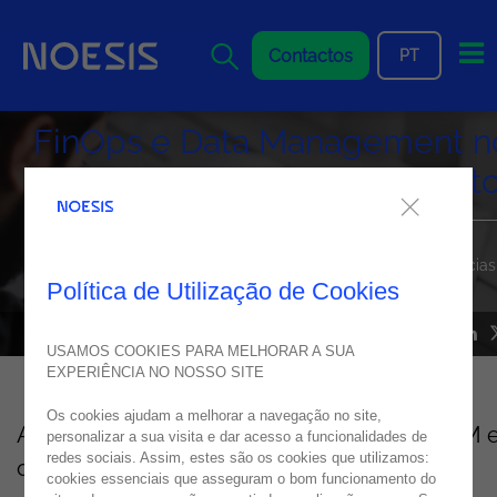
Me
Contactos
PT
FinOps e Data Management n
IBM Technology Summit Port
No dia 23 de setembro, o Terminal de Cruzeiros do Porto de
Leixões será palco para debates sobre as principais tendências
da transformação digital.
Política de Utilização de Cookies
05
setembro
2025
USAMOS COOKIES PARA MELHORAR A SUA
EXPERIÊNCIA NO NOSSO SITE
Os cookies ajudam a melhorar a navegação no site,
A
Noesis
, em estreita colaboração com a
IBM
personalizar a sua visita e dar acesso a funcionalidades de
redes sociais. Assim, estes são os cookies que utilizamos:
os seus Parceiros de Negócio, irá marcar
cookies essenciais que asseguram o bom funcionamento do