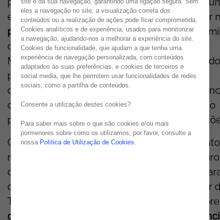
presença no
IBM
Technology
Summit
Porto
, u
site e da sua navegação, garantindo uma ligação segura. Sem
eles a navegação no site, a visualização correta dos
evento organizado pela
Arrow
, que terá lugar 
conteúdos ou a realização de ações pode ficar comprometida.
próximo
dia 23 de setembro
no moderno
Termi
Cookies analíticos e de experiência, usados para monitorizar
a navegação, ajudando-nos a melhorar a experiência do site.
de Cruzeiros do Porto de Leixões
, em
Cookies de funcionalidade, que ajudam a que tenha uma
experiência de navegação personalizada, com conteúdos
Matosinhos. Este espaço singular, reconhecid
adaptados às suas preferências, e cookies de terceiros e
pela sua arquitetura contemporânea, será o
social media, que lhe permitem usar funcionalidades de redes
sociais, como a partilha de conteúdos.
cenário ideal para explorar as grandes tendênc
da transformação digital que estão a moldar o
Consente a utilização destes cookies?
presente e a preparar o futuro das organizaçõe
Para saber mais sobre o que são cookies e/ou mais
pormenores sobre como os utilizamos, por favor, consulte a
Com uma agenda rica e diversificada, o evento
nossa
Política de Utilização de Cookies
.
reunirá especialistas
da
IBM
,
de vários parceiro
de negócio
e também do meio académico
par
debater os temas que estão a marcar o setor 
TI. A manhã terá início com uma reflexão sobre
governance
e o uso responsável da
Inteligênc