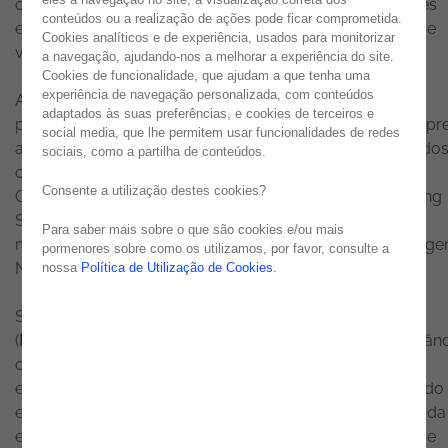
oradores, assim como por sessões por parte de grandes
conteúdos ou a realização de ações pode ficar comprometida.
especialistas nas áreas de marketing, segurança, cloud e
Cookies analíticos e de experiência, usados para monitorizar
várias outras tecnologias.
a navegação, ajudando-nos a melhorar a experiência do site.
Cookies de funcionalidade, que ajudam a que tenha uma
experiência de navegação personalizada, com conteúdos
A primeira roundtable do dia teve em foco os serviços
adaptados às suas preferências, e cookies de terceiros e
personalizados e questão central: “Como podem as empr
social media, que lhe permitem usar funcionalidades de redes
adaptar as suas estratégias para melhorar a fidelidade do
sociais, como a partilha de conteúdos.
clientes?” Alexandre Lourenço (Business Partnerships
Consente a utilização destes cookies?
Consultant na Ageas) e Hugo Ferreira (Strategic Marketing
Specialist no Oney Bank) estiveram à conversa com
Para saber mais sobre o que são cookies e/ou mais
moderação de Sérgio Fernandes (Senior Account Manage
pormenores sobre como os utilizamos, por favor, consulte a
Noesis).
nossa
Política de Utilização de Cookies
.
Seguiu-se uma keynote da autoria de Rodolfo Pereira
(
Enterprise Solutions
Director da Noesis) sobre a importânc
do omnichannel. Os consumidores estão cada vez mais
exigentes e focados no digital, por isso, foi foco central do
evento a importância das marcas garantirem uma jornada
eficiente em todos os canais, focada na personalização e