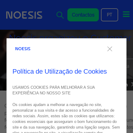
Me
Contactos
PT
Noesis organizou o Customer
Experience Brunch
O Customer Experience Brunch voltou para a 3ª edição. Desta
Política de Utilização de Cookies
vez, de volta ao normal e presencial!
NEWS
01
junho
2022
USAMOS COOKIES PARA MELHORAR A SUA
EXPERIÊNCIA NO NOSSO SITE
Os cookies ajudam a melhorar a navegação no site,
O evento, que nas anteriores edições ocorreu durante a
personalizar a sua visita e dar acesso a funcionalidades de
pandemia, tomou este ano um salto de escala, com o
redes sociais. Assim, estes são os cookies que utilizamos:
formato presencial. Realizado no Altis Belém Hotel, o bru
cookies essenciais que asseguram o bom funcionamento do
foi marcado por networking informal entre os participantes
site e da sua navegação, garantindo uma ligação segura. Sem
eles a navegação no site, a visualização correta dos