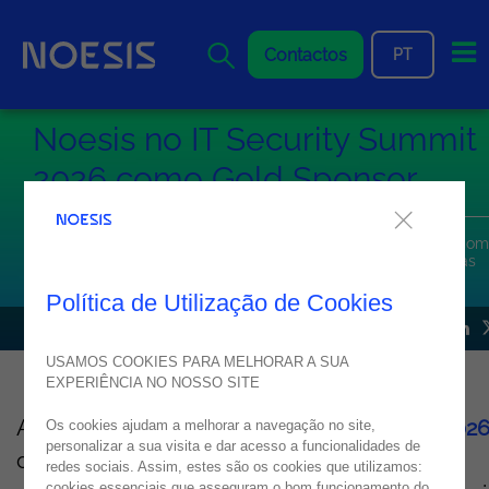
Me
Contactos
PT
Noesis no IT Security Summit
2026 como Gold Sponsor
A Noesis participa pela primeira vez no IT Security Summit co
Gold Sponsor e integra um Fireside Chat sobre infraestruturas
críticas e cibersegurança
Política de Utilização de Cookies
NOTÍCIA
31
março
2026
USAMOS COOKIES PARA MELHORAR A SUA
EXPERIÊNCIA NO NOSSO SITE
A Noesis estreia-se no
IT Security Summit 202
Os cookies ajudam a melhorar a navegação no site,
personalizar a sua visita e dar acesso a funcionalidades de
como Gold Sponsor, juntando-se a um dos
redes sociais. Assim, estes são os cookies que utilizamos:
cookies essenciais que asseguram o bom funcionamento do