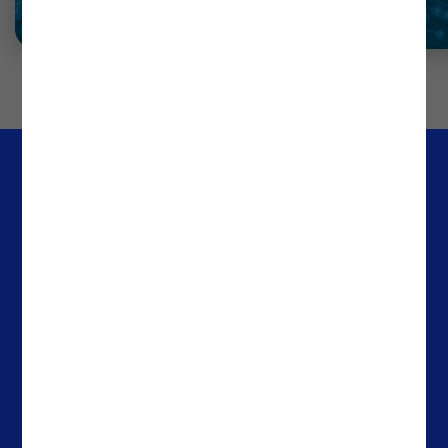
Empresa
Escritórios
Media & Resources
Portugal
Casos de Sucesso
Espanha
About Noesis
Holanda
Careers
Irlanda
Contactos
Brasil