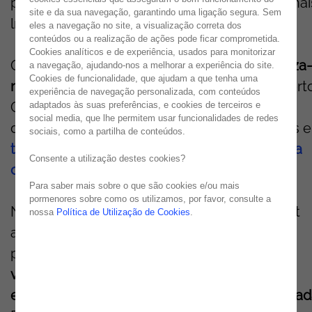
principais pontos de encontro para profissionai
site e da sua navegação, garantindo uma ligação segura. Sem
líderes de
cibersegurança
em Portugal.
eles a navegação no site, a visualização correta dos
conteúdos ou a realização de ações pode ficar comprometida.
Cookies analíticos e de experiência, usados para monitorizar
O evento, organizado pela Media Next,
realiza
a navegação, ajudando-nos a melhorar a experiência do site.
Cookies de funcionalidade, que ajudam a que tenha uma
no próximo dia 14 de abril
, no Tivoli Kopke Port
experiência de navegação personalizada, com conteúdos
Gaia, reunindo profissionais, especialistas e
adaptados às suas preferências, e cookies de terceiros e
social media, que lhe permitem usar funcionalidades de redes
decisores para debater os principais desafios e
sociais, como a partilha de conteúdos.
tendências que marcam o panorama atual da
Consente a utilização destes cookies?
cibersegurança
.
Para saber mais sobre o que são cookies e/ou mais
pormenores sobre como os utilizamos, por favor, consulte a
Na sua segunda edição, o IT Security Summit
nossa
Política de Utilização de Cookies
.
afirma-se como um palco essencial para os
profissionais da área,
contribuindo para a
valorização de uma função cada vez mais
estratégica nas organizações públicas e privad