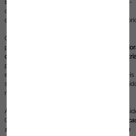
Esta edição dá particular destaque a setores-
chave para a região Norte, refletindo as
dinâmicas económicas e industriais do territóri
O evento será também uma oportunidade
privilegiada para explorar
tecnologias inovador
com impacto transversal em múltiplas indústri
promovendo a partilha de conhecimento e
experiências entre CISOs, CSOs, responsáveis
segurança e diretores de IT com responsabili
na área da cibersegurança.
A Noesis estará também presente num Firesid
Chat dedicado ao tema
“Infraestruturas Crítica
sob Pressão: Como os Líderes de Segurança