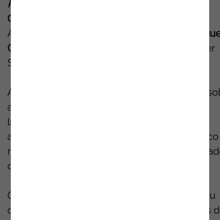
Respondem”
, com a participação de
Nuno
Cândido
, IT Operations, Cloud & Security
Associate Director na Noesis, ao lado de
Migue
Gonçalves
, CISO na CUF, e
Nuno Goes
, Cyber
Security & Risk Expert na EDP.
A conversa irá abordar a crescente pressão so
as
infraestruturas críticas
e a forma como os
líderes de segurança estão a responder a
ameaças cada vez mais sofisticadas, com foco
resiliência, na gestão de risco e na continuida
operacional.
Com esta participação, a Noesis reforça o seu
contributo ativo para a evolução das práticas 