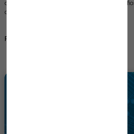
cibersegurança e para a discussão dos desafio
que moldam o futuro da segurança digital.
Registe-se
aqui
!
Notícias
recentes
Ler mais