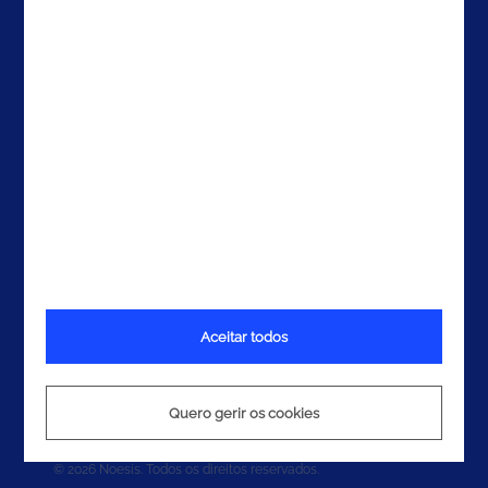
Contactos
Aceitar todos
Termos e Condições
Política de Privacidade
Quero gerir os cookies
Política de Cookies
© 2026 Noesis. Todos os direitos reservados.