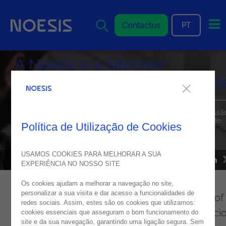
Me
Contactos
PT
A Noesis e a Sitecore
marcaram presença na Irland
The British Irish Chamber of Commerce foi palco de uma sessã
inspiracional, onde recebeu ilustres clientes e especialistas de
Política de Utilização de Cookies
vários setores a participar neste evento, a falar sobre a
inteligência artificial generativa com a Noesis e a Sitecore.
USAMOS COOKIES PARA MELHORAR A SUA
NEWS
24
abril
2024
EXPERIÊNCIA NO NOSSO SITE
Os cookies ajudam a melhorar a navegação no site,
personalizar a sua visita e dar acesso a funcionalidades de
No dia 23 de abril, the British Irish Chamber of
redes sociais. Assim, estes são os cookies que utilizamos:
Commerce foi palco de uma sessão inspiracio
cookies essenciais que asseguram o bom funcionamento do
site e da sua navegação, garantindo uma ligação segura. Sem