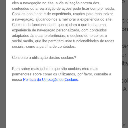
– The Art of Possible by Noesis, em conjunto
eles a navegação no site, a visualização correta dos
conteúdos ou a realização de ações pode ficar comprometida.
com a
Sitecore
.
Cookies analíticos e de experiência, usados para monitorizar
a navegação, ajudando-nos a melhorar a experiência do site.
Nesta sessão inspiracional, contou com ilustr
Cookies de funcionalidade, que ajudam a que tenha uma
speakers, Rodolfo Pereira,
Enterprise Solutio
experiência de navegação personalizada, com conteúdos
adaptados às suas preferências, e cookies de terceiros e
Director na Noesis a falar sobre o poder e
social media, que lhe permitem usar funcionalidades de redes
desafios do AI e como pode a sua organizaçã
sociais, como a partilha de conteúdos.
melhorar o envolvimento do cliente e moldar
Consente a utilização destes cookies?
futuro do seu negócio, tornando-o mais digital
Para saber mais sobre o que são cookies e/ou mais
E também com Javier Quintana Rios, South
pormenores sobre como os utilizamos, por favor, consulte a
EMEA Partner Manager da Sitecore, a falar so
nossa
Política de Utilização de Cookies
.
os avanços revolucionários da
Sitecore
e a IA
generativa.
Destacamos alguns dos temas que foram
abordados no decorrer desta sessão:
- O poder e os desafios da Inteligência Artificial: Descobrir