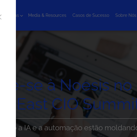
cnologias
Media & Resources
Casos de Sucesso
Sobre Nós
nte-se à Noesis no
East CIO Summi
omo a IA e a automação estão moldando