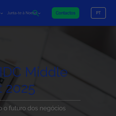
Contactos
PT
Junta-te à Noesis
 IDC Middle
t 2025
 o futuro dos negócios