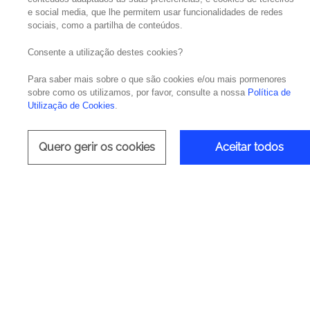
e social media, que lhe permitem usar funcionalidades de redes
sociais, como a partilha de conteúdos.
Prepare-se para o IDC Middle East CIO Summi
Dubai. Este evento assinala a
primeira parti
Consente a utilização destes cookies?
estabelecidos e consolidando a nossa expa
Para saber mais sobre o que são cookies e/ou mais pormenores
sobre como os utilizamos, por favor, consulte a nossa
Política de
Não perca a inspiradora apresentação de Edu
Utilização de Cookies
.
sobre como a
automação e a gestão da qua
apresentação abordará, também, a importân
Quero gerir os cookies
Aceitar todos
aplicações mais robustas, escaláveis e efic
Saiba mais sobre o impacto da
Quality Engin
escrito por
Alberto Ferreira, Managing Direct
Garanta a sua participação neste evento impe