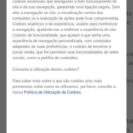
cookies essenciais que asseguram o bom funcionamento do
mercado europeu de consultoria de TI e
site e da sua navegação, garantindo uma ligação segura. Sem
transformação digital, visando principalmente
eles a navegação no site, a visualização correta dos
conteúdos ou a realização de ações pode ficar comprometida.
territórios de língua inglesa do Reino Unido e
Cookies analíticos e de experiência, usados para monitorizar
a navegação, ajudando-nos a melhorar a experiência do site.
dos EUA.
Cookies de funcionalidade, que ajudam a que tenha uma
experiência de navegação personalizada, com conteúdos
A abertura de novos escritórios em Dublin
adaptados às suas preferências, e cookies de terceiros e
social media, que lhe permitem usar funcionalidades de redes
reforça o compromisso da
Noesis
em fornece
sociais, como a partilha de conteúdos.
consultoria de TI de classe mundial, serviço a
Consente a utilização destes cookies?
cliente e soluções inovadoras aos nossos
valiosos clientes. A nossa base em Dublin serv
Para saber mais sobre o que são cookies e/ou mais
pormenores sobre como os utilizamos, por favor, consulte a
como um centro de tecnologia e inovação,
nossa
Política de Utilização de Cookies
.
prestando serviços aos nossos clientes na
Irlanda e no Reino Unido.
No mundo acelerado da transformação digital
da consultoria de TI, a Noesis compreende a