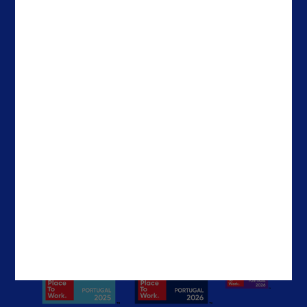
Casos de Sucesso
Espanha
About Noesis
Holanda
Careers
Irlanda
Contactos
Brasil
EUA
EAU
Contactos