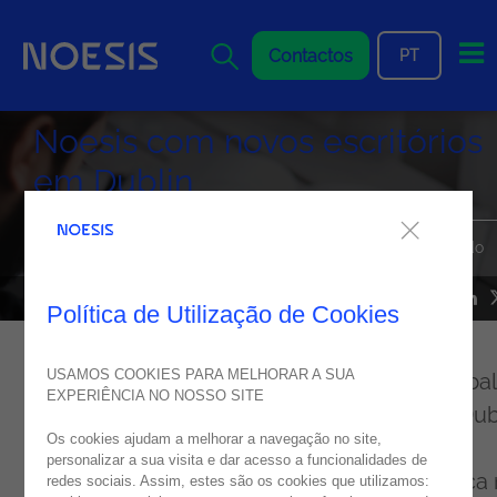
Me
Contactos
PT
Noesis com novos escritórios
em Dublin
A Noesis expande a sua presença na Irlanda e no Reino Unido
NEWS
27
junho
2023
Política de Utilização de Cookies
USAMOS COOKIES PARA MELHORAR A SUA
A
Noesis
está a expandir o seu alcance global
EXPERIÊNCIA NO NOSSO SITE
com a abertura de um novo escritório em Dub
Os cookies ajudam a melhorar a navegação no site,
na Irlanda. Esta é uma parte vital da nossa
personalizar a sua visita e dar acesso a funcionalidades de
estratégia para aprofundar a nossa presença
redes sociais. Assim, estes são os cookies que utilizamos: