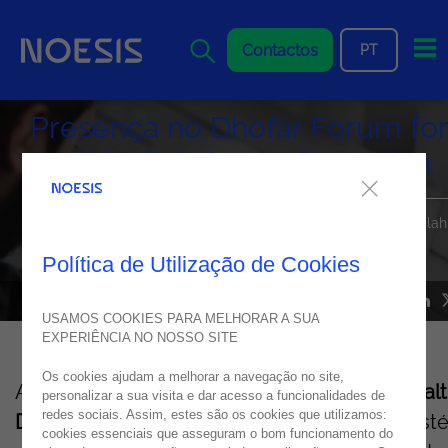
Me
Contactos
PT
Presença no Dhofar Forum for
Health Digital Transformation
Realizado entre os dias 26 e 27 de agosto, na cidade de Salalah
evento destacou a aposta na transformação digital e na
cibersegurança no setor da saúde
Política de Utilização de Cookies
02
julho
2025
USAMOS COOKIES PARA MELHORAR A SUA
EXPERIÊNCIA NO NOSSO SITE
Os cookies ajudam a melhorar a navegação no site,
A
Noesis
participou no
“
Dhofar
Forum
for Heal
personalizar a sua visita e dar acesso a funcionalidades de
redes sociais. Assim, estes são os cookies que utilizamos:
Digital
Transformation
”
, promovido pelo Ministé
cookies essenciais que asseguram o bom funcionamento do