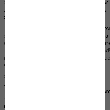
estratégias inovadoras que garantam serviços
saúde digital de elevada qualidade,
alinhados
com as metas da
Oman Vision 2040
.
“Foi interessante perceber a aposta do Ministé
da Saúde na transformação digital do setor da
saúde em Omã, com várias iniciativas a decorr
em paralelo que
visam proporcionar aos cidad
um serviço de saúde mais amplo e de qualida
afirma Alberto Jorge Ferreira.
O fórum reuniu profissionais das áreas
administrativa, médica e de enfermagem de
instituições militares e de segurança, bem co
representantes do setor privado, criando um
espaço de partilha de conhecimento e de