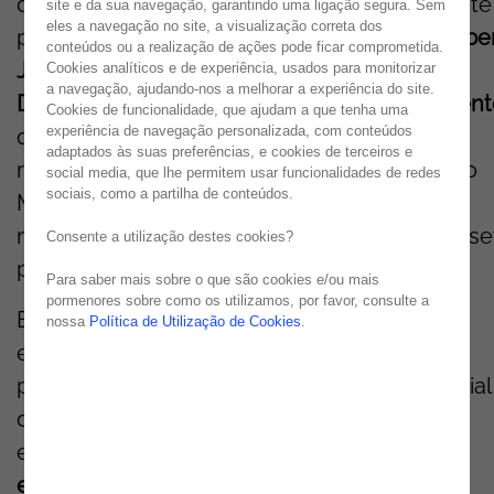
da Saúde de Omã,
no Médio Oriente,
a convite
site e da sua navegação, garantindo uma ligação segura. Sem
eles a navegação no site, a visualização correta dos
parceiro local
Ankaa
Space Technologies
.
Albe
conteúdos ou a realização de ações pode ficar comprometida.
Jorge Ferreira, Middle East & Asia
Managing
Cookies analíticos e de experiência, usados para monitorizar
a navegação, ajudando-nos a melhorar a experiência do site.
Director
da Noesis,
marcou presença no event
Cookies de funcionalidade, que ajudam a que tenha uma
experiência de navegação personalizada, com conteúdos
que
de
correu nos dias 26 e 27 de agosto,
adaptados às suas preferências, e cookies de terceiros e
reforçando o posicionamento da empresa no
social media, que lhe permitem usar funcionalidades de redes
sociais, como a partilha de conteúdos.
Médio Oriente e o compromisso com a
modernização tecnológica e sustentável do se
Consente a utilização destes cookies?
público em Omã.
Para saber mais sobre o que são cookies e/ou mais
pormenores sobre como os utilizamos, por favor, consulte a
Esta participação integra-se na colaboração
nossa
Política de Utilização de Cookies
.
estratégica com a
Ankaa
— empresa que se
posiciona na vanguarda da tecnologia espacial
da aviação
—,
através da qual a Noesis foi
escolhida para
prestar formação e suporte
especializado em
Low-Code
e No-
Code
ao