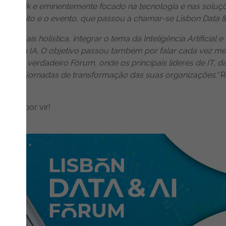
m a Qlik e eminentemente focado na tecnologia e nas solu
o conceito e o evento, que passou a chamar-se Lisbon Data &
 mais holística, integrar o tema da Inteligência Artificial e
torno da IA. O objetivo passou também por falar cada vez m
riar um verdadeiro Fórum, onde os principais líderes de IT,
rca das jornadas de transformação das suas organizações.”
R
estão por vir!