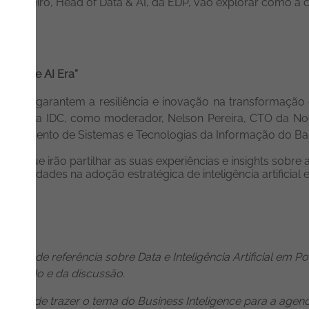
co Pinheiro, Head of Data & AI, da EDP,
vão explorar como a c
n in the AI Era”
as que garantem a resiliência e inovação na transformação d
ager da IDC, como moderador, Nelson Pereira, CTO da No
Departamento de Sistemas e Tecnologias da Informação do Ba
istas que
irão partilhar as suas experiências e insights sobr
ortunidades na adoção estratégica de inteligência artificia
l
vento de referência sobre Data e Inteligência Artificial em P
 conteúdo e da discussão.
idade de trazer o tema do Business Inteligence para a agen