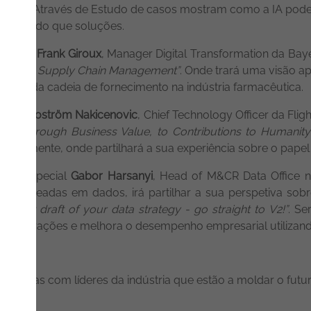
prazo. Através de Estudo de casos mostram como a IA pod
blemas do que soluções.
ação de
Frank Giroux
, Manager Digital Transformation da Baye
 at Bayer Supply Chain Management”
. Onde trará uma visão 
estão da cadeia de fornecimento na indústria farmacêutica.
e
Mina Boström Nakicenovic
, Chief Technology Officer da Fl
ata, through Business Value, to Contributions to Humanity”
dialmente, onde partilhará a sua experiência sobre o papel 
ado especial
Gabor Harsanyi
, Head of M&CR Data Office 
ias baseadas em dados, irá partilhar a sua perspetiva so
the first draft of your data strategy - go straight to V2!”
. Se
za operações e melhora o desempenho empresarial utilizando
tégicas com líderes da indústria que estão a moldar o futuro