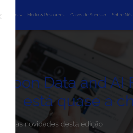
cnologias
Media & Resources
Casos de Sucesso
Sobre Nós
isbon Data and AI
está quase a c
todas as novidades desta edição