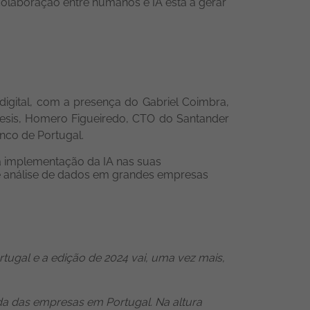
olaboração entre humanos e IA está a gerar
igital
, com a presença do Gabriel Coimbra,
esis, Homero Figueiredo, CTO do Santander
nco de Portugal.
e a implementação da IA nas suas
l e análise de dados em grandes empresas
ortugal e a edição de 2024 vai, uma vez mais,
da das empresas em Portugal. Na altura