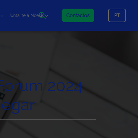
Contactos
PT
Junta-te à Noesis
 Forum 2024
hegar