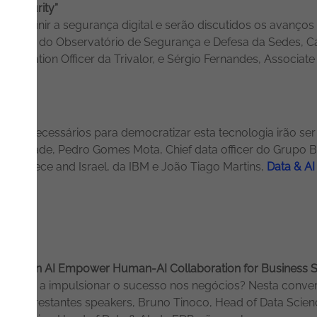
bersecurity”
 redefinir a segurança digital e serão discutidos os avanç
Membro do Observatório de Segurança e Defesa da Sedes, Car
Information Officer da Trivalor, e Sérgio Fernandes, Associa
.
assos necessários para democratizar esta tecnologia irão ser
 da Fidelidade, Pedro Gomes Mota, Chief data officer do Grupo
al, Greece and Israel, da IBM e João Tiago Martins,
Data & AI
y and Gen AI Empower Human-AI Collaboration for Business S
a estão a impulsionar o sucesso nos negócios? Nesta conve
r,
e os restantes speakers, Bruno Tinoco, Head of Data Sci