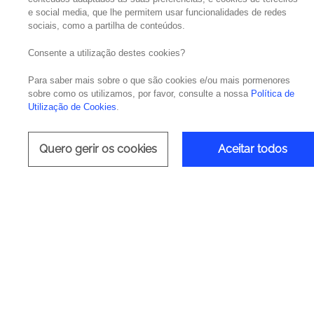
e social media, que lhe permitem usar funcionalidades de redes
sociais, como a partilha de conteúdos.
Com a 8ª edição à porta – a 6 de novemb
Inteligência Artificial mais impactantes do a
Consente a utilização destes cookies?
Para saber mais sobre o que são cookies e/ou mais pormenores
Este fórum consolidou-se como um espaço e
sobre como os utilizamos, por favor, consulte a nossa
Política de
mesas-redondas compostas por especialist
Utilização de Cookies
.
claro em superar a lacuna entre as inovaçõe
nível global.
Quero gerir os cookies
Aceitar todos
Patrocínios e Novidades
Entre as novidades deste ano, destacam-se
tecnologia. Os nossos sponsors deste ano s
Data & AI Forum em proporcionar conteúdo de
Palestras de Destaque
A abertura do evento será marcada pela
Ope
keynote “
How AI can destroy your company
Embora a IA prometa grandes benefícios, m
dados e o planeamento estratégico. A apre