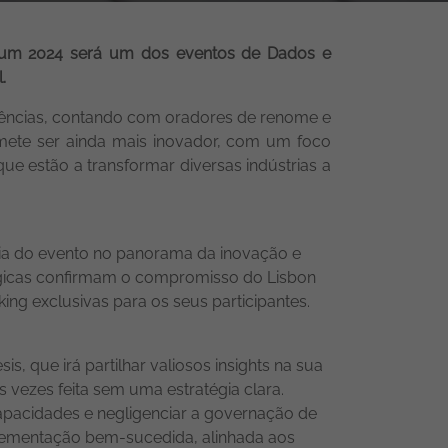
orum 2024 será um dos eventos de Dados e
.
iências, contando com oradores de renome e
mete ser ainda mais inovador, com um foco
ue estão a transformar diversas indústrias a
cia do evento no panorama da inovação e
tégicas confirmam o compromisso do Lisbon
ng exclusivas para os seus participantes.
is, que irá partilhar valiosos insights na sua
as vezes feita sem uma estratégia clara.
pacidades e negligenciar a governação de
plementação bem-sucedida, alinhada aos