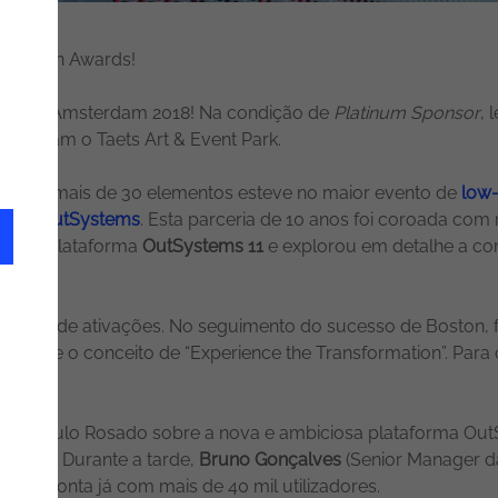
nnovation Awards!
xtStep Amsterdam 2018! Na condição de
Platinum Sponsor
, 
encheram o Taets Art & Event Park.
tiva de mais de 30 elementos esteve no maior evento de
low
forma
OutSystems
. Esta parceria de 10 anos foi coroada com 
ntou a plataforma
OutSystems 11
e explorou em detalhe a c
unto de ativações. No seguimento do sucesso de Boston, f
realmente o conceito de “Experience the Transformation”. Par
lto.
o de Paulo Rosado sobre a nova e ambiciosa plataforma Out
essora. Durante a tarde,
Bruno Gonçalves
(Senior Manager d
 que conta já com mais de 40 mil utilizadores.