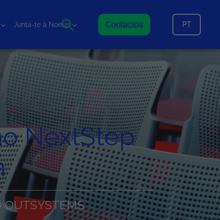
Contactos
PT
Junta-te à Noesis
no NextStep
m
TO OUTSYSTEMS