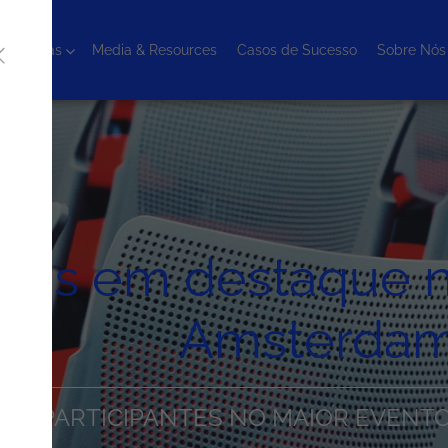
cnologias
Media & Resources
Casos de Sucesso
Sobre Nós
sis em destaque 
Amsterda
1500 PARTICIPANTES NO MAIOR EVEN