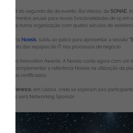
na manhã do segundo dia de evento. Rui Veloso, da
SONAE
, 
5 lançamentos anuais para novas funcionalidades de 15 em 15
ão digital numa organização com quatro séculos de existênci
lutions na
Noesis
, subiu ao palco para apresentar a sessão
“
volvimento das equipas de IT nos processos de negócio.
a dos Innovation Awards. A Noesis conta agora com um tota
es vêm complementar a referência Noesis na utilização da p
sultores certificados.
er Conference
, em Lisboa, onde se esperam 500 participant
a Noesis será Networking Sponsor.