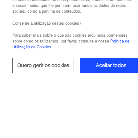
e social media, que lhe permitem usar funcionalidades de redes
sociais, como a partilha de conteúdos.
A Noesis
foi Platinum Sponsor e venceu 3 I
Consente a utilização destes cookies?
A Noesis esteve em grande destaque no Ne
Para saber mais sobre o que são cookies e/ou mais pormenores
Transformation”
aos 1500 participantes que 
sobre como os utilizamos, por favor, consulte a nossa
Política de
Utilização de Cookies
.
Durante os dias 8 e 9 de outubro, uma comi
conhecer a experiência Noesis com a plata
Quero gerir os cookies
Aceitar todos
onde o recente unicórnio português aprese
artificial e
machine learning
.
A participação da
Noesis
contou com um conj
dar aos visitantes a oportunidade de viver 
stand uma
photo booth
para simulação do sa
O primeiro dia arrancou com a apresentaçã
velocidade e escalabilidade face à sua antec
aplicação MyArval Mobile, um projeto Noesis