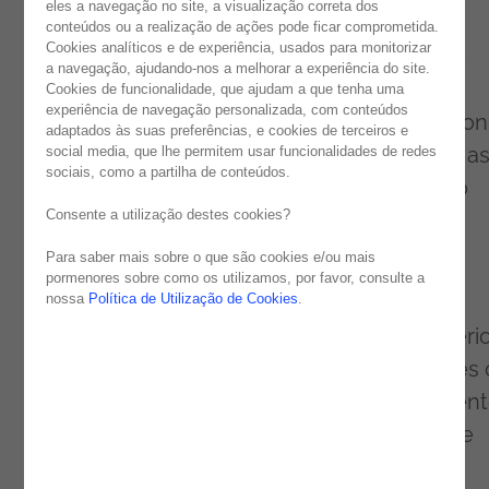
eles a navegação no site, a visualização correta dos
Durante o dia, os participantes tiveram
conteúdos ou a realização de ações pode ficar comprometida.
Cookies analíticos e de experiência, usados para monitorizar
oportunidade de partilhar conhecimentos e
a navegação, ajudando-nos a melhorar a experiência do site.
tendências, aprofundando o domínio da
Cookies de funcionalidade, que ajudam a que tenha uma
experiência de navegação personalizada, com conteúdos
plataforma
Qlik Sense
. Renato Vieira, Solution
adaptados às suas preferências, e cookies de terceiros e
Architect da
Qlik
, descreveu e demonstrou a
social media, que lhe permitem usar funcionalidades de redes
sociais, como a partilha de conteúdos.
funcionalidades da ferramenta, realçando o
Consente a utilização destes cookies?
poder da interpretação dos dados.
Para saber mais sobre o que são cookies e/ou mais
Para demonstrar o poder dos dados nas
pormenores sobre como os utilizamos, por favor, consulte a
nossa
Política de Utilização de Cookies
.
organizações, a
Noesis
contou com o
testemunho real da Frulact, na voz de Rogéri
Silva, que chegou a afirmar: “Vejo mais vezes 
Qlik do que o meu email!”. Como complement
Gabriel Coimbra apresentou as previsões de
Data Analytics para 2020 da IDC, tendo