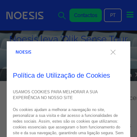
Me
Contactos
PT
Noesis leva 'Qlik Sense Tour
2018' ao Porto
Política de Utilização de Cookies
05
junho
2018
USAMOS COOKIES PARA MELHORAR A SUA
O
Qlik Sense
Tour chegou ao Porto! Em parce
EXPERIÊNCIA NO NOSSO SITE
com a Qlik e com o apoio da IDC, a Noesis
Os cookies ajudam a melhorar a navegação no site,
organizou o evento que teve como grande
personalizar a sua visita e dar acesso a funcionalidades de
redes sociais. Assim, estes são os cookies que utilizamos:
objetivo demonstrar o poder dos dados nas
cookies essenciais que asseguram o bom funcionamento do
site e da sua navegação, garantindo uma ligação segura. Sem
organizações.