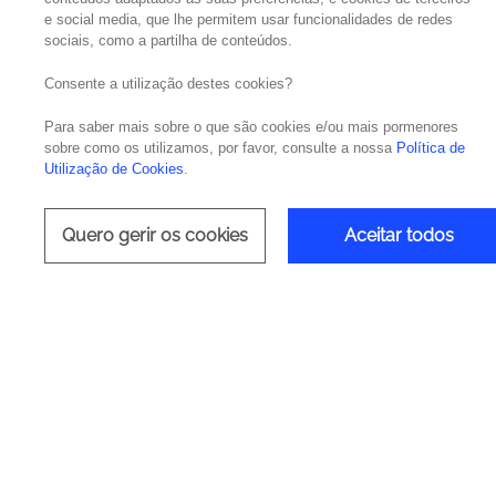
e social media, que lhe permitem usar funcionalidades de redes
sociais, como a partilha de conteúdos.
Lisboa, 8 de maio de 2018
– A Noesis, consul
Solutions for Analytics 2017, anunciam o es
Consente a utilização destes cookies?
análise dos seus dados, de forma a agilizar
Para saber mais sobre o que são cookies e/ou mais pormenores
sobre como os utilizamos, por favor, consulte a nossa
Política de
A plataforma de gestão de dados da
Cloude
Utilização de Cookies
.
intuito de criar e desenvolver análises de i
Quero gerir os cookies
Aceitar todos
Deste modo, com a incorporação desta plat
seus clientes de acordo com os seus dados,
analíticos e ferramentas de desenvolviment
experiência em
big data
e
analytics
.
Elasticidade e flexibilidade para o proces
momento certo, com o custo e a conveniênci
desta plataforma, que possibilitará à Noes
extremamente rápido aos seus clientes.