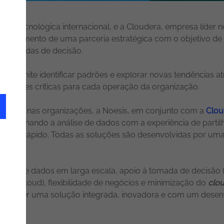
tora tecnológica internacional, e a Cloudera, empresa líde
tabelecimento de uma parceria estratégica com o objetivo de 
 as tomadas de decisão.
ra
permite identificar padrões e explorar novas tendências a
nformações críticas para cada operação da organização.
aforma nas organizações, a Noesis, em conjunto com a
Clou
 combinando a análise de dados com a experiência de partil
o ágil e rápido. Todas as soluções são desenvolvidas por um
samento de dados em larga escala, apoio à tomada de decisão
a da cloud), flexibilidade de negócios e minimização do
clou
is oferecer uma solução integrada, inovadora e com um des