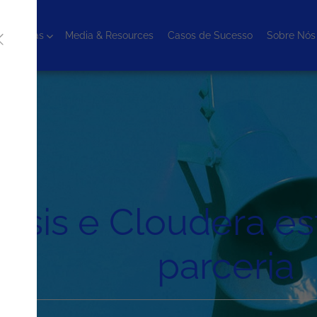
cnologias
Media & Resources
Casos de Sucesso
Sobre Nós
esis e Cloudera e
parceria