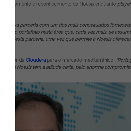
 posicionamento e reconhecimento da Noesis enquanto
player
esta nova parceria com um dos mais conceituados fornecedore
o nosso portefólio nesta área que, cada vez mais, se assum
mento desta parceria, uma vez que permite à Noesis oferece
 Director da
Cloudera
para o mercado mediterrânico,
“Portu
nça, e a Noesis tem a atitude certa, pelo enorme compromiss