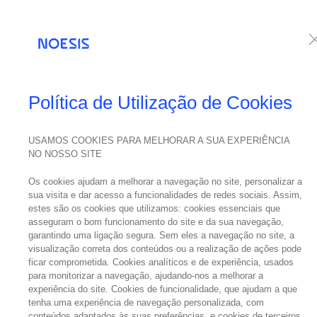
Serviços
Te
COMUNICADO DE
Política de Utilização de Cookies
IMPRENSA
USAMOS COOKIES PARA MELHORAR A SUA EXPERIÊNCIA
NO NOSSO SITE
08
Os cookies ajudam a melhorar a navegação no site, personalizar a
maio
sua visita e dar acesso a funcionalidades de redes sociais. Assim,
2018
No
estes são os cookies que utilizamos: cookies essenciais que
asseguram o bom funcionamento do site e da sua navegação,
garantindo uma ligação segura. Sem eles a navegação no site, a
visualização correta dos conteúdos ou a realização de ações pode
ficar comprometida. Cookies analíticos e de experiência, usados
para monitorizar a navegação, ajudando-nos a melhorar a
experiência do site. Cookies de funcionalidade, que ajudam a que
tenha uma experiência de navegação personalizada, com
conteúdos adaptados às suas preferências, e cookies de terceiros