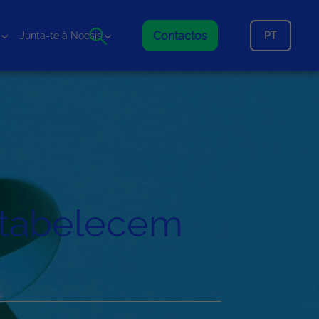
Contactos
PT
Junta-te à Noesis
stabelecem