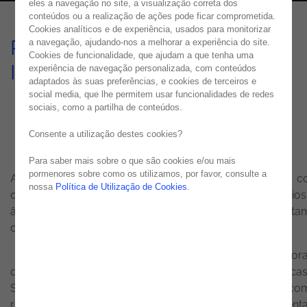
eles a navegação no site, a visualização correta dos
conteúdos ou a realização de ações pode ficar comprometida.
Cookies analíticos e de experiência, usados para monitorizar
Política de Segurança da
a navegação, ajudando-nos a melhorar a experiência do site.
Cookies de funcionalidade, que ajudam a que tenha uma
Informação
experiência de navegação personalizada, com conteúdos
adaptados às suas preferências, e cookies de terceiros e
social media, que lhe permitem usar funcionalidades de redes
ISO 27001
sociais, como a partilha de conteúdos.
Consente a utilização destes cookies?
Para saber mais sobre o que são cookies e/ou mais
pormenores sobre como os utilizamos, por favor, consulte a
A
Política de Segurança da Informação (PSI)
tem c
nossa
Política de Utilização de Cookies
.
objetivo geral estabelecer um conjunto de princípio
âmbito da
Segurança da Informação
que permita
cumprimento das seguintes diretrizes:
- Definir as orientações estratégicas ao nível corpora
que suportem a implementação de melhores prática
Segurança da Informação, garantindo o alinhamento co
requisitos do negócio e requisitos legais, regulamenta