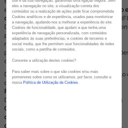
sua participação como Gold
S
ponsor
neste
site e da sua navegação, garantindo uma ligação segura. Sem
eles a navegação no site, a visualização correta dos
evento que decorre nos dias
30 de setembro e
conteúdos ou a realização de ações pode ficar comprometida.
Cookies analíticos e de experiência, usados para monitorizar
de outubro
, na
Feira Internacional de Lisboa (FI
a navegação, ajudando-nos a melhorar a experiência do site.
Depois de anos de grande sucesso em diferen
Cookies de funcionalidade, que ajudam a que tenha uma
experiência de navegação personalizada, com conteúdos
países
europe
us
, o ONE volta a Portugal,
adaptados às suas preferências, e cookies de terceiros e
reunindo líderes de tecnologia, empresas e
social media, que lhe permitem usar funcionalidades de redes
sociais, como a partilha de conteúdos.
profissionais para explorar as últimas inovaçõe
d
a plataforma
OutSystems
.
Consente a utilização destes cookies?
Para saber mais sobre o que são cookies e/ou mais
Durante o evento, a Noesis terá um momento
pormenores sobre como os utilizamos, por favor, consulte a
destaque com a apresentação de
José
nossa
Política de Utilização de Cookies
.
Figueiredo
,
Low-Code
Solutions
Associate
Director
,
intitulada
“Office 365 Add-ins
Built
in
OutSystems”
, na qual irá demonstrar
como
desenvolver um add-in capaz de interagir
diretamente com documentos do Office 365
,