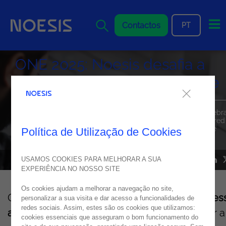
Me
Contactos
PT
ONE 2025: Noesis desafia a
Coding Matrix com low-code
Como Gold Sponsor, a Noesis convida os participantes a quebr
as barreiras da Coding Matrix e a descobrir como o AI-powered
low-code está a transformar o futuro do desenvolvimento de
Política de Utilização de Cookies
software.
USAMOS COOKIES PARA MELHORAR A SUA
15
setembro
2025
EXPERIÊNCIA NO NOSSO SITE
Os cookies ajudam a melhorar a navegação no site,
O
Global ONE
C
onference
2025
está de regres
personalizar a sua visita e dar acesso a funcionalidades de
redes sociais. Assim, estes são os cookies que utilizamos:
a Lisboa
e a
Noesis tem o prazer de anunciar a
cookies essenciais que asseguram o bom funcionamento do