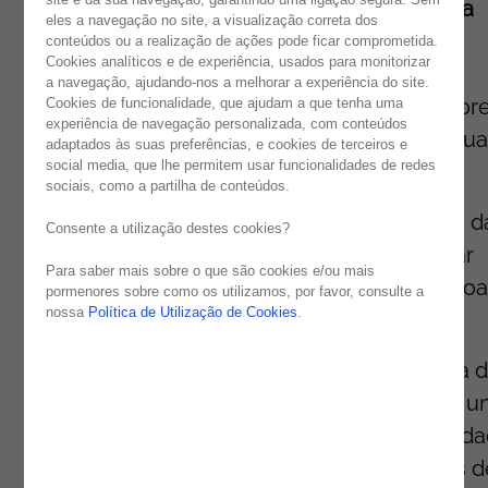
Com presença obrigatória, a
Noesis
-
líder na
eles a navegação no site, a visualização correta dos
entrega de serviços em
Quality Assurance
-
conteúdos ou a realização de ações pode ficar comprometida.
Cookies analíticos e de experiência, usados para monitorizar
assumiu o papel de
Diamond Sponsor
, da
a navegação, ajudando-nos a melhorar a experiência do site.
conferência, e participou no painel de oradore
Cookies de funcionalidade, que ajudam a que tenha uma
experiência de navegação personalizada, com conteúdos
com uma apresentação de Deise Galvão, Qual
adaptados às suas preferências, e cookies de terceiros e
social media, que lhe permitem usar funcionalidades de redes
Assurance Manager.
sociais, como a partilha de conteúdos.
“
Nem só de Bugs vive um Tester
” foi o tema d
Consente a utilização destes cookies?
apresentação da oradora e que se fez ecoar
Para saber mais sobre o que são cookies e/ou mais
pelo auditório do Altis Grand Hotel, em Lisboa
pormenores sobre como os utilizamos, por favor, consulte a
nossa
Política de Utilização de Cookies
.
O notável aumento da competitividade do
mercado, que se caracteriza pela existência 
produtos e serviços isentos de falhas e por 
time-to-market
recorde. A par da nova realid
mundial, que desencadeou novos métodos d