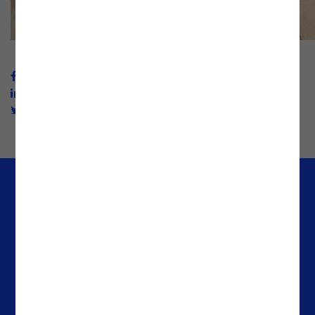
Empresa
Escritórios
Media & Resources
Portugal
Casos de Sucesso
Espanha