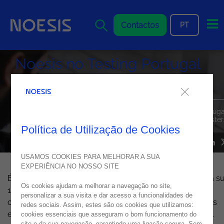
Me
Contactos
PT
Noesis no Testing Portugal
2022
A Noesis participou na maior conferência de testers em Portuga
Saiba quais os tópicos discutidos entre a comunidade de tester
Política de Utilização de Cookies
EVENTS
21
novembro
2022
USAMOS COOKIES PARA MELHORAR A SUA
EXPERIÊNCIA NO NOSSO SITE
É a maior conferência de testers em Portugal e atingiu a s
Os cookies ajudam a melhorar a navegação no site,
12º edição: falamos do
Testing Portugal 2022
. Uma
personalizar a sua visita e dar acesso a funcionalidades de
conferência que reuniu milhares de testers, de diferentes
redes sociais. Assim, estes são os cookies que utilizamos:
empresas, experiências e contextos, num único espaço.
cookies essenciais que asseguram o bom funcionamento do
site e da sua navegação, garantindo uma ligação segura. Sem