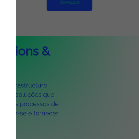
DOWNLOAD
rations &
 & Infrastructure
ços e soluções que
mizar os processos de
daptar-se e fornecer