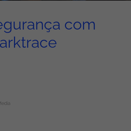
segurança com
arktrace
Media