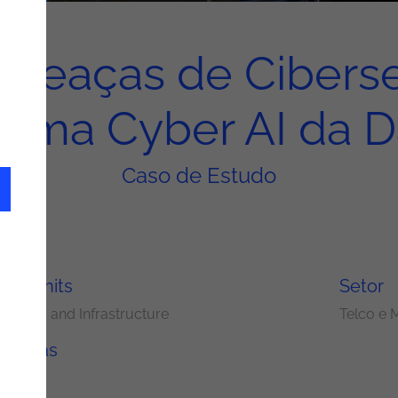
Ameaças de Ciber
forma Cyber AI da D
Caso de Estudo
ery Units
Setor
rations and Infrastructure
Telco e 
ologias
race