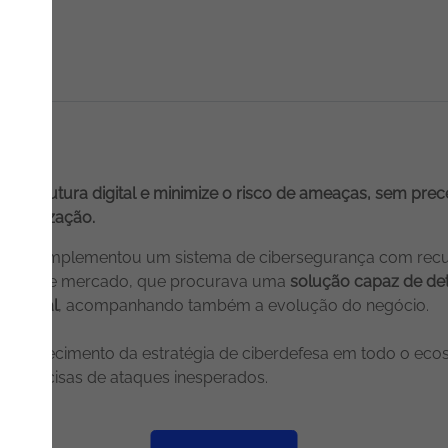
fraestrutura digital e minimize o risco de ameaças, sem pre
 organização.
oesis
implementou um sistema de cibersegurança com recurso 
 líder de mercado, que procurava uma
solução capaz de de
ndividual
, acompanhando também a evolução do negócio.
 fortalecimento da estratégia de ciberdefesa em todo o ecos
ção precisas de ataques inesperados.